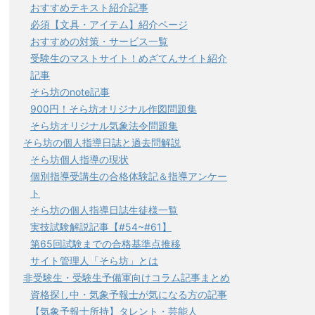
おすすめテキスト紹介記事
必須【文具・アイテム】紹介ページ
おすすめの対策・サービス一覧
受験生のマストサイト！めざてんサイト紹介
記事
そら坊のnote記事
900円！そら坊オリジナル作図問題集
そら坊オリジナル気象法令問題集
そら坊の個人指導日誌と過去問解説
そら坊個人指導の現状
個別指導受講生の合格体験記＆指導アンケー
ト
そら坊の個人指導日誌生徒様一覧
実技試験解説記事【#54~#61】
第65回試験までの合格基準点推移
サイト管理人「そら坊」とは
非受験生・受験生予備軍向けコラム記事まとめ
資格探し中・気象予報士が気になる方の記事
【気象予報士所持】タレント・芸能人