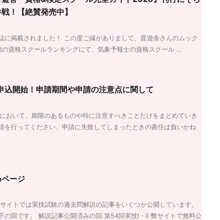
参戦！【絶賛発売中】
誌に掲載されました！ この度ご縁がありまして、晋遊舎さんのムック
強の資格スクールランキングにて、気象予報士の資格スクール ...
申込開始！申請期間や申請の注意点に関して
請において、期限のあるものや特に注意すべきことだけをまとめていき
請を行ってください、申請に失敗してしまったときの責任は負いかね
めページ
弊サイトでは実技試験の過去問解説の記事をいくつか公開しています。
の回です。 解説記事公開済みの回 第54回実技Ⅰ・Ⅱ 弊サイトで無料公