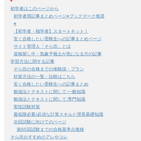
初学者はこのページから
初学者用記事まとめページ※ブックマーク推奨
※
【初学者・独学者】スタートキット！
安く合格したい受験生への記事まとめページ
サイト管理人「そら坊」とは
資格探し中・気象予報士が気になる方の記事
学習方法に関する記事
そら坊の合格までの体験談・プラン
対策方法の一覧・比較はこちら
安く合格したい受験生への記事まとめ
勉強法とテキストに関して:一般知識
勉強法とテキストに関して:専門知識
実技試験対策
最低限必要/必須な計算スキルと理系基礎知識
次回試験に向けてのページ
第65回試験までの合格基準点推移
そら坊おすすめのアレやコレ