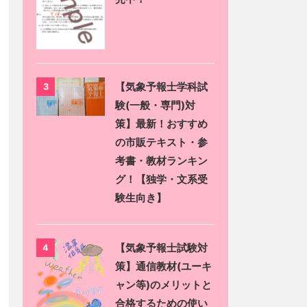
【気象予報士学科試
3
験(一般・専門)対
策】最新！おすすめ
の市販テキスト・参
考書・教材ランキン
グ！【独学・文系受
験生向き】
【気象予報士試験対
4
策】通信教材(ユーキ
ャン等)のメリットと
合格するための使い