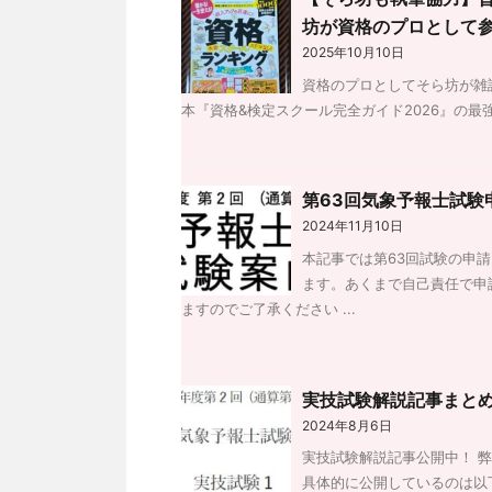
坊が資格のプロとして
2025年10月10日
資格のプロとしてそら坊が雑
本『資格&検定スクール完全ガイド2026』の最
第63回気象予報士試験
2024年11月10日
本記事では第63回試験の申
ます。あくまで自己責任で申
ますのでご了承ください ...
実技試験解説記事まと
2024年8月6日
実技試験解説記事公開中！ 
具体的に公開しているのは以下