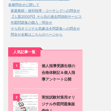
各種問合せに関して
家庭教師・個別指導・コーチングへの問合せ
【１題2000円】そら坊の過去問添削サービス
作図問題集の購入・問合せ
そら坊オリジナル気象法令問題集への問合せ
問合せ全般はこちらのページから
人気記事一覧
個人指導受講生様の
1
合格体験記＆個人指
導アンケート公開
実技試験対策用オリ
2
ジナル作図問題集販
売中！