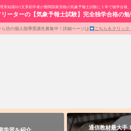
理系知識0の文系初学者が難関国家資格の気象予報士試験に１年で独学合格
フリーターの【気象予報士試験】完全独学合格の勉
そら坊の個人指導受講生募集中！詳細ページは
こちらをクリッ
通信教材最大手
業学習を紹介