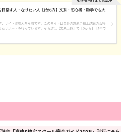
初学者向けまとめ記事
を目指す人・なりたい人【始め方】文系・初心者・独学でも大
す、サイト管理人そら坊です。このサイトは自身の気象予報士試験の合格
けたサポートを行っています。そら坊は【文系出身】で【0から】【1年で
遊舎『資格&検定スクール完全ガイド2026』刊行にそら