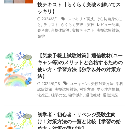
技テキスト【らくらく突破＆解いてス
ッキリ】
2024/3/1
スッキリ：実技
,
そら坊自身のこ
と
,
テキスト
,
らくらく突破：実技
,
レビュー記事
,
参考書
,
合格体験談
,
実技テキスト
,
実技試験対策
,
独学
【気象予報士試験対策】通信教材(ユー
キャン等)のメリットと合格するための
使い方・学習方法【独学以外の対策方
法】
2024/9/18
ユーキャン
,
受験対策方法
,
学科
試験対策
,
実技試験対策
,
対策方法
,
早期注意情報
,
法改正
,
独学の友
,
独学以外
,
通信教材
,
通信講座
初学者・初心者・リベンジ受験生向
け！対策方法の一覧と比較【学習の始
め方・対策の選び方】