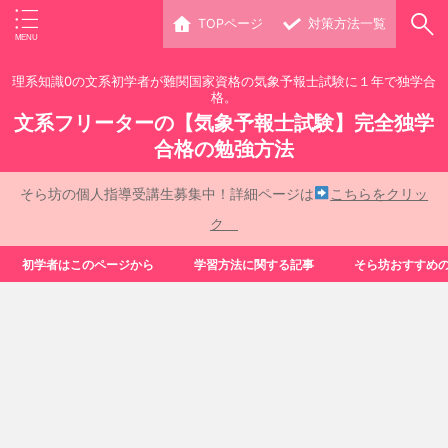
TOPページ
対策方法一覧
理系知識0の文系初学者が難関国家資格の気象予報士試験に１年で独学合
格。
文系フリーターの【気象予報士試験】完全独学
合格の勉強方法
そら坊の個人指導受講生募集中！詳細ページは
こちらをクリッ
ク
初学者はこのページから
学習方法に関する記事
そら坊おすすめ