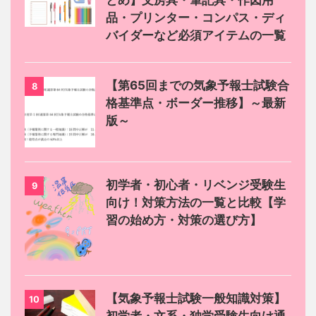
とめ】文房具・筆記具・作図用
品・プリンター・コンパス・ディ
バイダーなど必須アイテムの一覧
【第65回までの気象予報士試験合
8
格基準点・ボーダー推移】～最新
版～
初学者・初心者・リベンジ受験生
9
向け！対策方法の一覧と比較【学
習の始め方・対策の選び方】
【気象予報士試験一般知識対策】
10