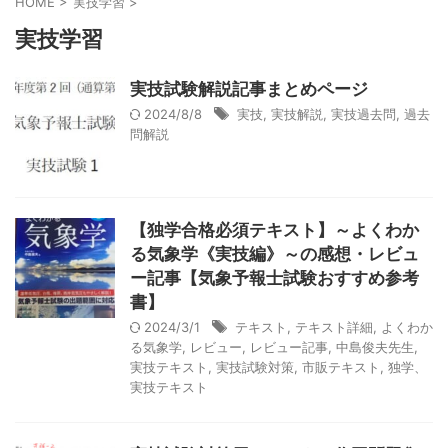
HOME
>
実技学習
>
実技学習
実技試験解説記事まとめページ
2024/8/8
実技
,
実技解説
,
実技過去問
,
過去
問解説
【独学合格必須テキスト】～よくわか
る気象学《実技編》～の感想・レビュ
ー記事【気象予報士試験おすすめ参考
書】
2024/3/1
テキスト
,
テキスト詳細
,
よくわか
る気象学
,
レビュー
,
レビュー記事
,
中島俊夫先生
,
実技テキスト
,
実技試験対策
,
市販テキスト
,
独学、
実技テキスト