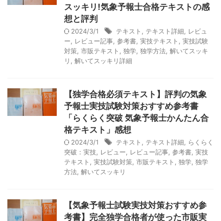
スッキリ!気象予報士合格テキストの感
想と評判
2024/3/1
テキスト
,
テキスト詳細
,
レビュ
ー
,
レビュー記事
,
参考書
,
実技テキスト
,
実技試験
対策
,
市販テキスト
,
独学
,
独学方法
,
解いてスッキ
リ
,
解いてスッキリ詳細
【独学合格必須テキスト】評判の気象
予報士実技試験対策おすすめ参考書
「らくらく突破 気象予報士かんたん合
格テキスト」感想
2024/3/1
テキスト
,
テキスト詳細
,
らくらく
突破：実技
,
レビュー
,
レビュー記事
,
参考書
,
実技
テキスト
,
実技試験対策
,
市販テキスト
,
独学
,
独学
方法
,
解いてスッキリ
【気象予報士試験実技対策おすすめ参
考書】完全独学合格者が使った市販実