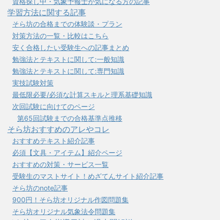
資格探し中・気象予報士が気になる方の記事
学習方法に関する記事
そら坊の合格までの体験談・プラン
対策方法の一覧・比較はこちら
安く合格したい受験生への記事まとめ
勉強法とテキストに関して:一般知識
勉強法とテキストに関して:専門知識
実技試験対策
最低限必要/必須な計算スキルと理系基礎知識
次回試験に向けてのページ
第65回試験までの合格基準点推移
そら坊おすすめのアレやコレ
おすすめテキスト紹介記事
必須【文具・アイテム】紹介ページ
おすすめの対策・サービス一覧
受験生のマストサイト！めざてんサイト紹介記事
そら坊のnote記事
900円！そら坊オリジナル作図問題集
そら坊オリジナル気象法令問題集