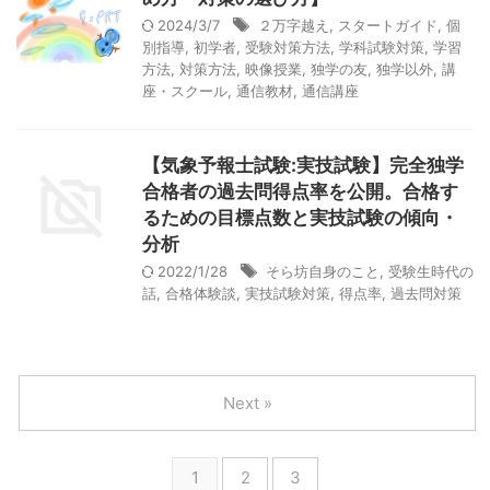
2024/3/7
２万字越え
,
スタートガイド
,
個
別指導
,
初学者
,
受験対策方法
,
学科試験対策
,
学習
方法
,
対策方法
,
映像授業
,
独学の友
,
独学以外
,
講
座・スクール
,
通信教材
,
通信講座
【気象予報士試験:実技試験】完全独学
合格者の過去問得点率を公開。合格す
るための目標点数と実技試験の傾向・
分析
2022/1/28
そら坊自身のこと
,
受験生時代の
話
,
合格体験談
,
実技試験対策
,
得点率
,
過去問対策
Next »
1
2
3