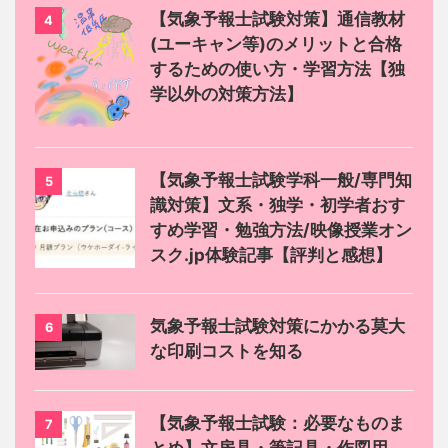
【気象予報士試験対策】通信教材
4
(ユーキャン等)のメリットと合格
するための使い方・学習方法【独
学以外の対策方法】
【気象予報士試験学科一般/専門知
5
識対策】文系・独学・初学者おす
すめ学習・勉強方法/映像授業オン
スク.jp体験記事【評判と感想】
気象予報士試験対策にかかる莫大
6
な印刷コストを知る
【気象予報士試験：必要なものま
7