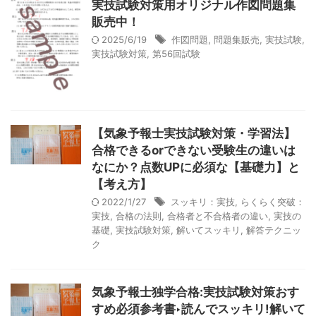
実技試験対策用オリジナル作図問題集
販売中！
2025/6/19
作図問題
,
問題集販売
,
実技試験
,
実技試験対策
,
第56回試験
【気象予報士実技試験対策・学習法】
合格できるorできない受験生の違いは
なにか？点数UPに必須な【基礎力】と
【考え方】
2022/1/27
スッキリ：実技
,
らくらく突破：
実技
,
合格の法則
,
合格者と不合格者の違い
,
実技の
基礎
,
実技試験対策
,
解いてスッキリ
,
解答テクニッ
ク
気象予報士独学合格:実技試験対策おす
すめ必須参考書‣読んでスッキリ!解いて