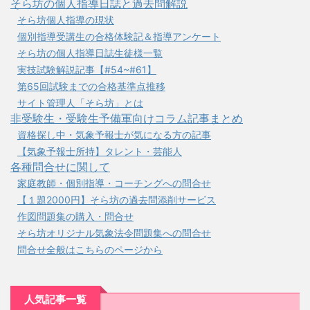
そら坊の個人指導日誌と過去問解説
そら坊個人指導の現状
個別指導受講生の合格体験記＆指導アンケート
そら坊の個人指導日誌生徒様一覧
実技試験解説記事【#54~#61】
第65回試験までの合格基準点推移
サイト管理人「そら坊」とは
非受験生・受験生予備軍向けコラム記事まとめ
資格探し中・気象予報士が気になる方の記事
【気象予報士所持】タレント・芸能人
各種問合せに関して
家庭教師・個別指導・コーチングへの問合せ
【１題2000円】そら坊の過去問添削サービス
作図問題集の購入・問合せ
そら坊オリジナル気象法令問題集への問合せ
問合せ全般はこちらのページから
人気記事一覧