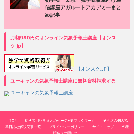
初学者・文系・独学受験生向け通
信講座アガルートアカデミーまと
め記事
月額980円のオンライン気象予報士講座【オンス
ク.jp】
【オンスク.JP】
ユーキャンの気象予報士講座に無料資料請求する
ユーキャンの気象予報士講座
TOP
初学者用記事まとめページ※要ブックマーク
そら坊の個人指
導日誌と解説記事一覧
プライバシーポリシー
サイトマップ
各種
問合せに関して