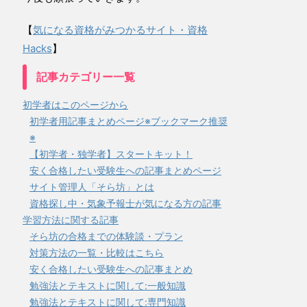
【
気になる資格がみつかるサイト・資格
Hacks
】
記事カテゴリー一覧
初学者はこのページから
初学者用記事まとめページ※ブックマーク推奨
※
【初学者・独学者】スタートキット！
安く合格したい受験生への記事まとめページ
サイト管理人「そら坊」とは
資格探し中・気象予報士が気になる方の記事
学習方法に関する記事
そら坊の合格までの体験談・プラン
対策方法の一覧・比較はこちら
安く合格したい受験生への記事まとめ
勉強法とテキストに関して:一般知識
勉強法とテキストに関して:専門知識