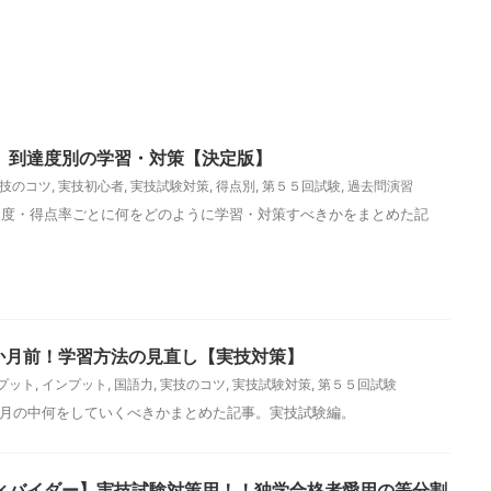
】到達度別の学習・対策【決定版】
技のコツ
,
実技初心者
,
実技試験対策
,
得点別
,
第５５回試験
,
過去問演習
達度・得点率ごとに何をどのように学習・対策すべきかをまとめた記
2か月前！学習方法の見直し【実技対策】
プット
,
インプット
,
国語力
,
実技のコツ
,
実技試験対策
,
第５５回試験
か月の中何をしていくべきかまとめた記事。実技試験編。
ィバイダー】実技試験対策用！！独学合格者愛用の等分割