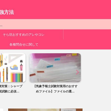
。
強方法
ク
そら坊おすすめのアレやコレ
各種問合せに関して
験対策：シャープ
【気象予報士試験対策用のおすす
【気象予報士試
試験に必須...
めファイル】ファイルの選...
技試験用！独学