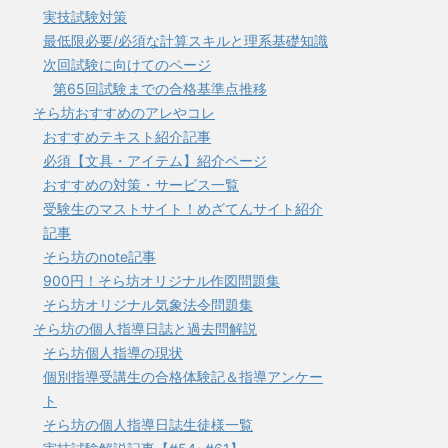
実技試験対策
最低限必要/必須な計算スキルと理系基礎知識
次回試験に向けてのページ
第65回試験までの合格基準点推移
そら坊おすすめのアレやコレ
おすすめテキスト紹介記事
必須【文具・アイテム】紹介ページ
おすすめの対策・サービス一覧
受験生のマストサイト！めざてんサイト紹介
記事
そら坊のnote記事
900円！そら坊オリジナル作図問題集
そら坊オリジナル気象法令問題集
そら坊の個人指導日誌と過去問解説
そら坊個人指導の現状
個別指導受講生の合格体験記＆指導アンケー
ト
そら坊の個人指導日誌生徒様一覧