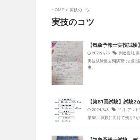
HOME
>
実技のコツ
実技のコツ
【気象予報士実技試験
2022/1/28
到達度別
,
実
実技試験過去問演習での到
事。
【第61回試験】試験
2024/3/3
11月
,
アウト
第55回試験に向けて残り2
【気象予報士試験 デ