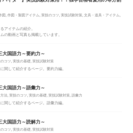
作図
,
作図・製図アイテム
,
実技のコツ
,
実技試験対策
,
文具・道具・アイテム
,
するアイテムの紹介。
テムの動画と写真も掲載しています。
三大国語力～要約力～
技のコツ
,
実技の基礎
,
実技試験対策
力に関して紹介するページ。要約力編。
三大国語力～語彙力～
習方法
,
実技のコツ
,
実技の基礎
,
実技試験対策
,
語彙力
力に関して紹介するページ。語彙力編。
三大国語力～読解力～
技のコツ
,
実技の基礎
,
実技試験対策