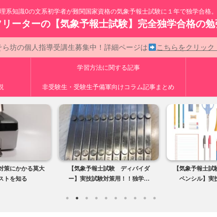
理系知識0の文系初学者が難関国家資格の気象予報士試験に１年で独学合格
フリーターの【気象予報士試験】完全独学合格の勉
そら坊の個人指導受講生募集中！詳細ページは
こちらをクリッ
学習方法に関する記事
説
非受験生・受験生予備軍向けコラム記事まとめ
対策にかかる莫大
【気象予報士試験 ディバイダ
【気象予報士試
ストを知る
ー】実技試験対策用！！独学...
ペンシル】実技