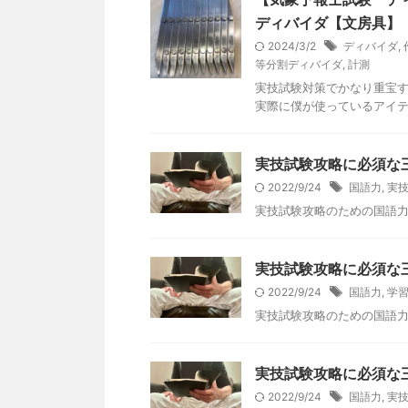
ディバイダ【文房具】
2024/3/2
ディバイダ
,
等分割ディバイダ
,
計測
実技試験対策でかなり重宝
実際に僕が使っているアイ
実技試験攻略に必須な
2022/9/24
国語力
,
実
実技試験攻略のための国語
実技試験攻略に必須な
2022/9/24
国語力
,
学
実技試験攻略のための国語
実技試験攻略に必須な
2022/9/24
国語力
,
実