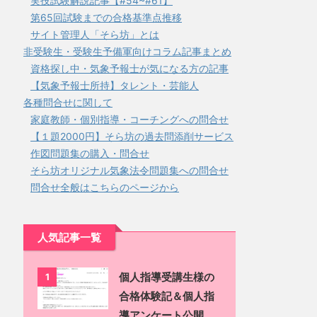
実技試験解説記事【#54~#61】
第65回試験までの合格基準点推移
サイト管理人「そら坊」とは
非受験生・受験生予備軍向けコラム記事まとめ
資格探し中・気象予報士が気になる方の記事
【気象予報士所持】タレント・芸能人
各種問合せに関して
家庭教師・個別指導・コーチングへの問合せ
【１題2000円】そら坊の過去問添削サービス
作図問題集の購入・問合せ
そら坊オリジナル気象法令問題集への問合せ
問合せ全般はこちらのページから
人気記事一覧
個人指導受講生様の
1
合格体験記＆個人指
導アンケート公開