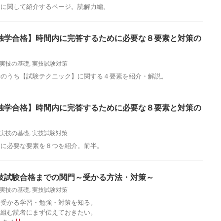
力に関して紹介するページ。読解力編。
独学合格】時間内に完答するために必要な８要素と対策の
実技の基礎
,
実技試験対策
素のうち【試験テクニック】に関する４要素を紹介・解説。
独学合格】時間内に完答するために必要な８要素と対策の
実技の基礎
,
実技試験対策
めに必要な要素を８つを紹介。前半。
技試験合格までの関門～受かる方法・対策～
実技の基礎
,
実技試験対策
。受かる学習・勉強・対策を知る。
り組む読者にまず伝えておきたい。