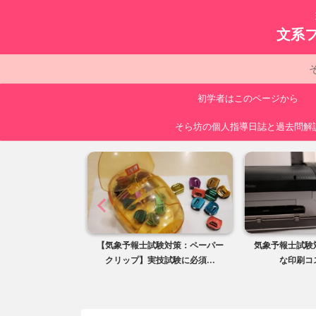
文系
初学者はこのページから
そら坊の個人指導日誌と過去問解
験対策アイテム】
【気象予報士試験対策：ペーパー
気象予報士試験
！学習効率...
クリップ】実技試験に必須...
な印刷コ