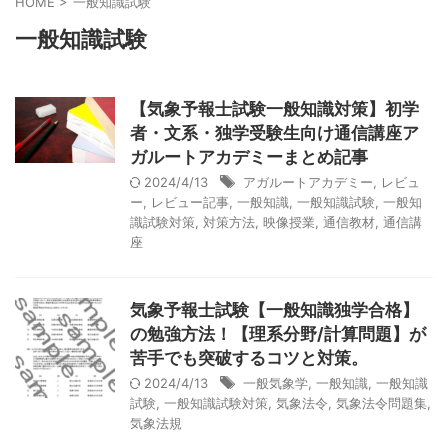
HOME
>
一般知識試験
一般知識試験
【気象予報士試験一般知識対策】初学
者・文系・独学受験生向け通信講座ア
ガルートアカデミーまとめ記事
2024/4/13
アガルートアカデミー
,
レビュ
ー
,
レビュー記事
,
一般知識
,
一般知識試験
,
一般知
識試験対策
,
対策方法
,
映像授業
,
通信教材
,
通信講
座
気象予報士試験【一般知識独学合格】
の勉強方法！【理系分野/計算問題】が
苦手でも突破するコツと対策。
2024/4/13
一般気象学
,
一般知識
,
一般知識
試験
,
一般知識試験対策
,
気象法令
,
気象法令問題集
,
気象法規