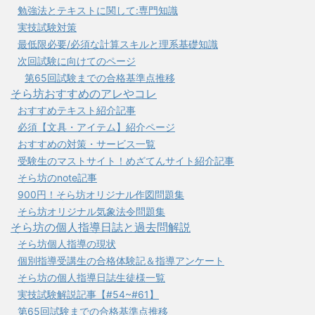
勉強法とテキストに関して:専門知識
実技試験対策
最低限必要/必須な計算スキルと理系基礎知識
次回試験に向けてのページ
第65回試験までの合格基準点推移
そら坊おすすめのアレやコレ
おすすめテキスト紹介記事
必須【文具・アイテム】紹介ページ
おすすめの対策・サービス一覧
受験生のマストサイト！めざてんサイト紹介記事
そら坊のnote記事
900円！そら坊オリジナル作図問題集
そら坊オリジナル気象法令問題集
そら坊の個人指導日誌と過去問解説
そら坊個人指導の現状
個別指導受講生の合格体験記＆指導アンケート
そら坊の個人指導日誌生徒様一覧
実技試験解説記事【#54~#61】
第65回試験までの合格基準点推移