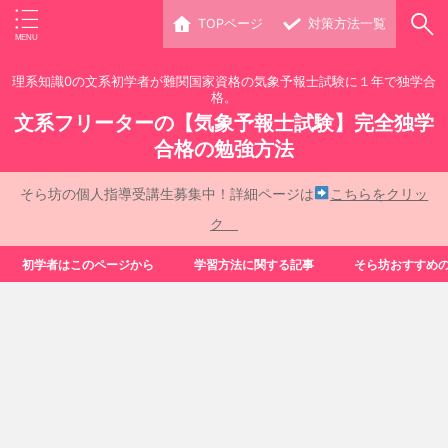
TOPページ
対策方法一覧
理系知識0の文系初学者が難関国家資格の気象予報士試験に１年で独学合
格。
文系フリーターの【気象予報士試験】完全独学
合格の勉強方法
そら坊の個人指導受講生募集中！詳細ページは
こちらをクリッ
ク
初学者はこのページから
学習方法に関する記事
そら坊おすすめ