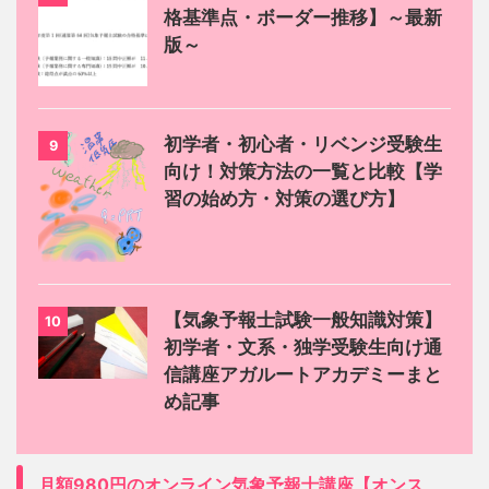
格基準点・ボーダー推移】～最新
版～
初学者・初心者・リベンジ受験生
9
向け！対策方法の一覧と比較【学
習の始め方・対策の選び方】
【気象予報士試験一般知識対策】
10
初学者・文系・独学受験生向け通
信講座アガルートアカデミーまと
め記事
月額980円のオンライン気象予報士講座【オンス