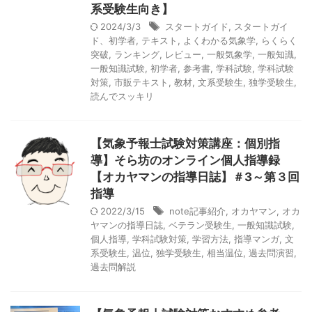
系受験生向き】
2024/3/3
スタートガイド
,
スタートガイ
ド、初学者
,
テキスト
,
よくわかる気象学
,
らくらく
突破
,
ランキング
,
レビュー
,
一般気象学
,
一般知識
,
一般知識試験
,
初学者
,
参考書
,
学科試験
,
学科試験
対策
,
市販テキスト
,
教材
,
文系受験生
,
独学受験生
,
読んでスッキリ
【気象予報士試験対策講座：個別指
導】そら坊のオンライン個人指導録
【オカヤマンの指導日誌】＃3～第３回
指導
2022/3/15
note記事紹介
,
オカヤマン
,
オカ
ヤマンの指導日誌
,
ベテラン受験生
,
一般知識試験
,
個人指導
,
学科試験対策
,
学習方法
,
指導マンガ
,
文
系受験生
,
温位
,
独学受験生
,
相当温位
,
過去問演習
,
過去問解説