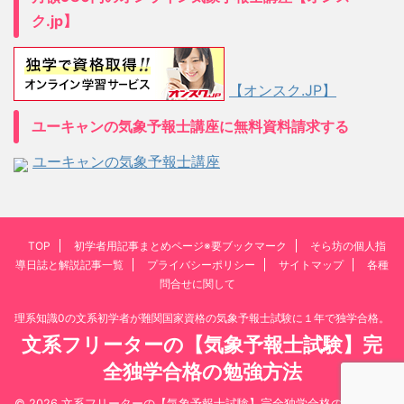
ク.jp】
【オンスク.JP】
ユーキャンの気象予報士講座に無料資料請求する
ユーキャンの気象予報士講座
TOP
初学者用記事まとめページ※要ブックマーク
そら坊の個人指
導日誌と解説記事一覧
プライバシーポリシー
サイトマップ
各種
問合せに関して
理系知識0の文系初学者が難関国家資格の気象予報士試験に１年で独学合格。
文系フリーターの【気象予報士試験】完
全独学合格の勉強方法
© 2026 文系フリーターの【気象予報士試験】完全独学合格の勉強方法