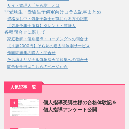
サイト管理人「そら坊」とは
非受験生・受験生予備軍向けコラム記事まとめ
資格探し中・気象予報士が気になる方の記事
【気象予報士所持】タレント・芸能人
各種問合せに関して
家庭教師・個別指導・コーチングへの問合せ
【１題2000円】そら坊の過去問添削サービス
作図問題集の購入・問合せ
そら坊オリジナル気象法令問題集への問合せ
問合せ全般はこちらのページから
人気記事一覧
個人指導受講生様の合格体験記＆
1
個人指導アンケート公開