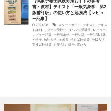
【気象予報士試験対策おすすめ参考
書・教材】テキスト「一般気象学 第2
版補訂版」の使い方と勉強法【レビュ
ー記事】
2024/3/1
スタートガイド
,
テキスト
,
テキス
ト詳細
,
リターン受験生
,
リベンジ受験生
,
レビュー
,
レビュー記事
,
一般気象学
,
一般知識
,
一般知識試験
,
初学者
,
勉強方法
,
参考書
,
学科試験対策
,
学習方法
,
実技試験対策
,
対策方法
,
独学
,
選び方