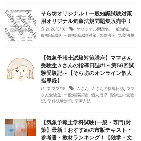
そら坊オリジナル！一般知識試験対策
用オリジナル気象法規問題集販売中！
2026/3/16
オリジナル問題集
,
一般知識
,
一
般知識試験
,
一般知識試験対策
,
気象法令
,
気象法規
【気象予報士試験対策講座】ママさん
受験生Ａさんの指導日誌#1～第56回試
験受験記～【そら坊のオンライン個人
指導録】
2022/3/15
Ａさん
,
Ａさんの指導日誌
,
ママ
さん受験生
,
一般知識試験
,
個人指導
,
受講生の受験
記
,
学科試験対策
,
学習方法
【気象予報士学科試験(一般・専門)対
策】最新！おすすめの市販テキスト・
参考書・教材ランキング！【独学・文