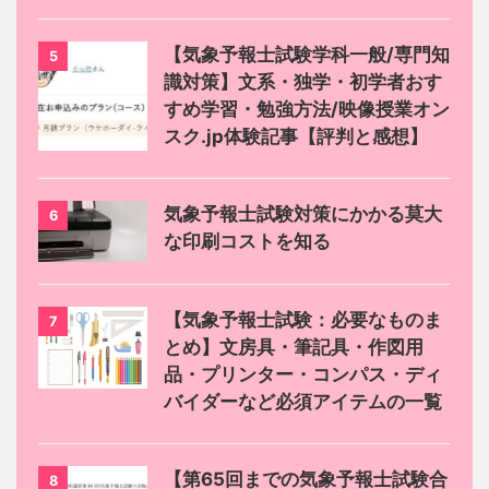
【気象予報士試験学科一般/専門知
5
識対策】文系・独学・初学者おす
すめ学習・勉強方法/映像授業オン
スク.jp体験記事【評判と感想】
気象予報士試験対策にかかる莫大
6
な印刷コストを知る
【気象予報士試験：必要なものま
7
とめ】文房具・筆記具・作図用
品・プリンター・コンパス・ディ
バイダーなど必須アイテムの一覧
【第65回までの気象予報士試験合
8