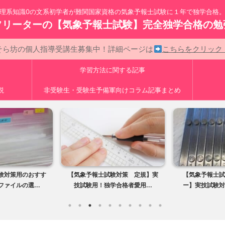
理系知識0の文系初学者が難関国家資格の気象予報士試験に１年で独学合格
フリーターの【気象予報士試験】完全独学合格の勉
そら坊の個人指導受講生募集中！詳細ページは
こちらをクリッ
学習方法に関する記事
説
非受験生・受験生予備軍向けコラム記事まとめ
気象予報士試験対策 定規】実
【気象予報士試験 ディバイダ
【
技試験用！独学合格者愛用...
ー】実技試験対策用！！独学...