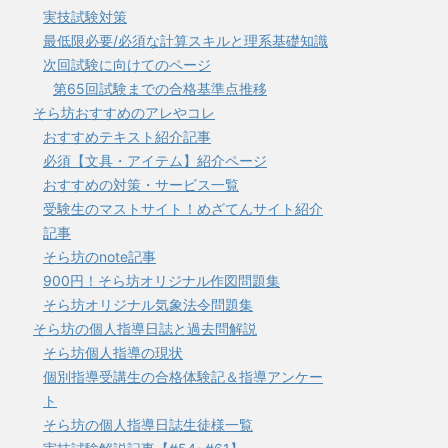
実技試験対策
最低限必要/必須な計算スキルと理系基礎知識
次回試験に向けてのページ
第65回試験までの合格基準点推移
そら坊おすすめのアレやコレ
おすすめテキスト紹介記事
必須【文具・アイテム】紹介ページ
おすすめの対策・サービス一覧
受験生のマストサイト！めざてんサイト紹介
記事
そら坊のnote記事
900円！そら坊オリジナル作図問題集
そら坊オリジナル気象法令問題集
そら坊の個人指導日誌と過去問解説
そら坊個人指導の現状
個別指導受講生の合格体験記＆指導アンケー
ト
そら坊の個人指導日誌生徒様一覧