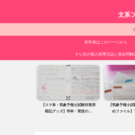
文系
初学者はこのページから
そら坊の個人指導日誌と過去問解
スマ単：気象予報士試験対策用
【気象予報士試験対策用のおすす
【
暗記グッズ】学科・実技の...
めファイル】ファイルの選...