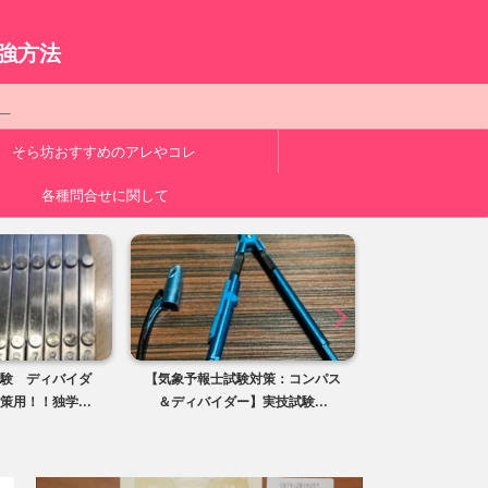
。
強方法
ク
そら坊おすすめのアレやコレ
各種問合せに関して
気象予報士試験対策：コンパス
【気象予報士試験対策：ペーパー
【
＆ディバイダー】実技試験...
クリップ】実技試験に必須...