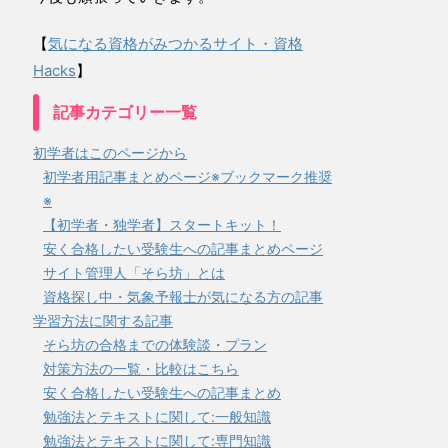
【
気になる資格がみつかるサイト・資格
Hacks
】
記事カテゴリー一覧
初学者はこのページから
初学者用記事まとめページ※ブックマーク推奨
※
【初学者・独学者】スタートキット！
安く合格したい受験生への記事まとめページ
サイト管理人「そら坊」とは
資格探し中・気象予報士が気になる方の記事
学習方法に関する記事
そら坊の合格までの体験談・プラン
対策方法の一覧・比較はこちら
安く合格したい受験生への記事まとめ
勉強法とテキストに関して:一般知識
勉強法とテキストに関して:専門知識