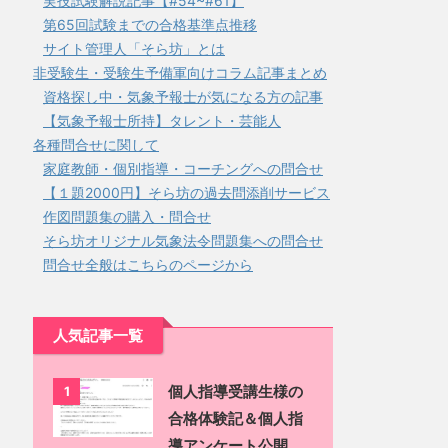
実技試験解説記事【#54~#61】
第65回試験までの合格基準点推移
サイト管理人「そら坊」とは
非受験生・受験生予備軍向けコラム記事まとめ
資格探し中・気象予報士が気になる方の記事
【気象予報士所持】タレント・芸能人
各種問合せに関して
家庭教師・個別指導・コーチングへの問合せ
【１題2000円】そら坊の過去問添削サービス
作図問題集の購入・問合せ
そら坊オリジナル気象法令問題集への問合せ
問合せ全般はこちらのページから
人気記事一覧
個人指導受講生様の
1
合格体験記＆個人指
導アンケート公開