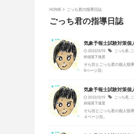
HOME
>
ごっち君の指導日誌
ごっち君の指導日誌
気象予報士試験対策個
2022/3/15
ごっち君
,
ご
終端落下速度
そら坊とごっち君の個人指
5ページ目。
気象予報士試験対策個
2022/3/15
ごっち君
,
ご
終端落下速度
そら坊とごっち君の個人指
４ページ目。