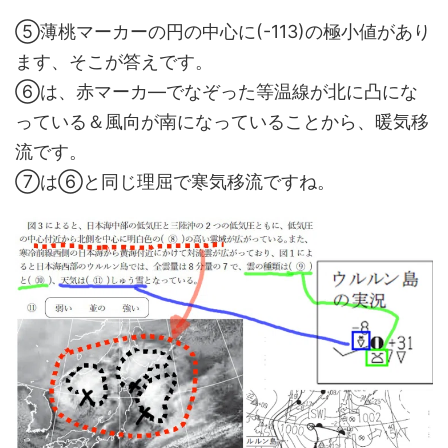
⑤薄桃マーカーの円の中心に(-113)の極小値があり
ます、そこが答えです。
⑥は、赤マーカ―でなぞった等温線が北に凸にな
っている＆風向が南になっていることから、暖気移
流です。
⑦は⑥と同じ理屈で寒気移流ですね。