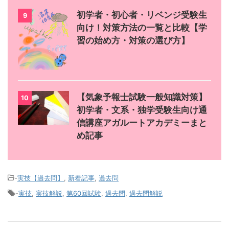
初学者・初心者・リベンジ受験生
9
向け！対策方法の一覧と比較【学
習の始め方・対策の選び方】
【気象予報士試験一般知識対策】
10
初学者・文系・独学受験生向け通
信講座アガルートアカデミーまと
め記事
-
実技【過去問】
,
新着記事
,
過去問
-
実技
,
実技解説
,
第60回試験
,
過去問
,
過去問解説