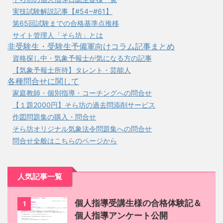
実技試験解説記事【#54~#61】
第65回試験までの合格基準点推移
サイト管理人「そら坊」とは
非受験生・受験生予備軍向けコラム記事まとめ
資格探し中・気象予報士が気になる方の記事
【気象予報士所持】タレント・芸能人
各種問合せに関して
家庭教師・個別指導・コーチングへの問合せ
【１題2000円】そら坊の過去問添削サービス
作図問題集の購入・問合せ
そら坊オリジナル気象法令問題集への問合せ
問合せ全般はこちらのページから
人気記事一覧
個人指導受講生様の合格体験記＆
1
個人指導アンケート公開