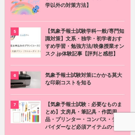
学以外の対策方法】
【気象予報士試験学科一般/専門知
5
識対策】文系・独学・初学者おす
すめ学習・勉強方法/映像授業オン
スク.jp体験記事【評判と感想】
気象予報士試験対策にかかる莫大
6
な印刷コストを知る
【気象予報士試験：必要なものま
7
とめ】文房具・筆記具・作図用
品・プリンター・コンパス・ディ
バイダーなど必須アイテムの一覧