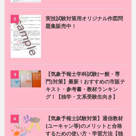
実技試験対策用オリジナル作図問
2
題集販売中！
【気象予報士学科試験(一般・専
3
門)対策】最新！おすすめの市販テ
キスト・参考書・教材ランキン
グ！【独学・文系受験生向き】
【気象予報士試験対策】通信教材
4
(ユーキャン等)のメリットと合格
するための使い方・学習方法【独