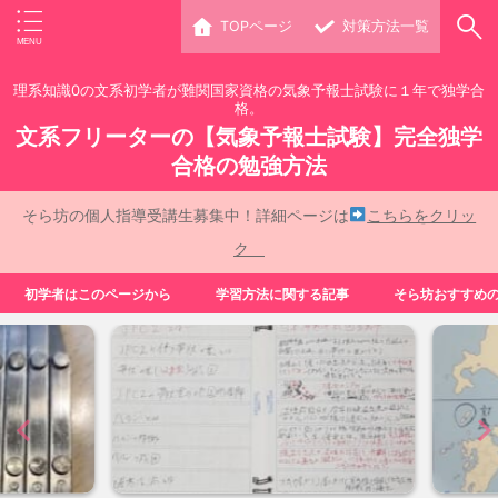
TOPページ
対策方法一覧
理系知識0の文系初学者が難関国家資格の気象予報士試験に１年で独学合
格。
文系フリーターの【気象予報士試験】完全独学
合格の勉強方法
そら坊の個人指導受講生募集中！詳細ページは
こちらをクリッ
ク
初学者はこのページから
学習方法に関する記事
そら坊おすすめ