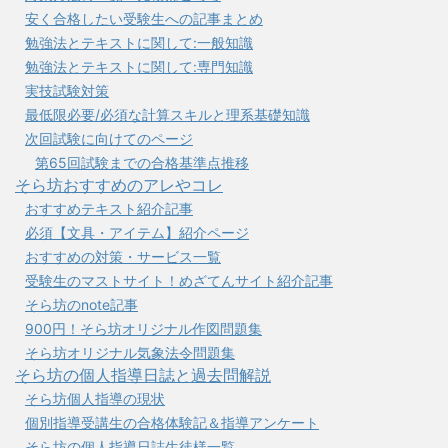
安く合格したい受験生への記事まとめ
勉強法とテキストに関して:一般知識
勉強法とテキストに関して:専門知識
実技試験対策
最低限必要/必須な計算スキルと理系基礎知識
次回試験に向けてのページ
第65回試験までの合格基準点推移
そら坊おすすめのアレやコレ
おすすめテキスト紹介記事
必須【文具・アイテム】紹介ページ
おすすめの対策・サービス一覧
受験生のマストサイト！めざてんサイト紹介記事
そら坊のnote記事
900円！そら坊オリジナル作図問題集
そら坊オリジナル気象法令問題集
そら坊の個人指導日誌と過去問解説
そら坊個人指導の現状
個別指導受講生の合格体験記＆指導アンケート
そら坊の個人指導日誌生徒様一覧