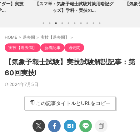
ダー】実技
【スマ単：気象予報士試験対策用暗記グ
【気象予
.
ッズ】学科・実技の...
HOME
>
過去問
>
実技【過去問】
>
実技【過去問】
新着記事
過去問
【気象予報士試験】実技試験解説記事：第
60回実技Ⅰ
2024年7月5日
この記事タイトルとURLをコピー