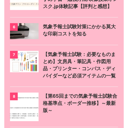
スク.jp体験記事【評判と感想】
気象予報士試験対策にかかる莫大
6
な印刷コストを知る
【気象予報士試験：必要なものま
7
とめ】文房具・筆記具・作図用
品・プリンター・コンパス・ディ
バイダーなど必須アイテムの一覧
【第65回までの気象予報士試験合
8
格基準点・ボーダー推移】～最新
版～