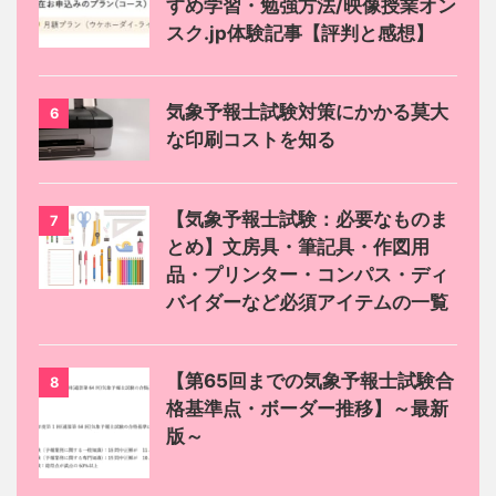
すめ学習・勉強方法/映像授業オン
スク.jp体験記事【評判と感想】
気象予報士試験対策にかかる莫大
6
な印刷コストを知る
【気象予報士試験：必要なものま
7
とめ】文房具・筆記具・作図用
品・プリンター・コンパス・ディ
バイダーなど必須アイテムの一覧
【第65回までの気象予報士試験合
8
格基準点・ボーダー推移】～最新
版～