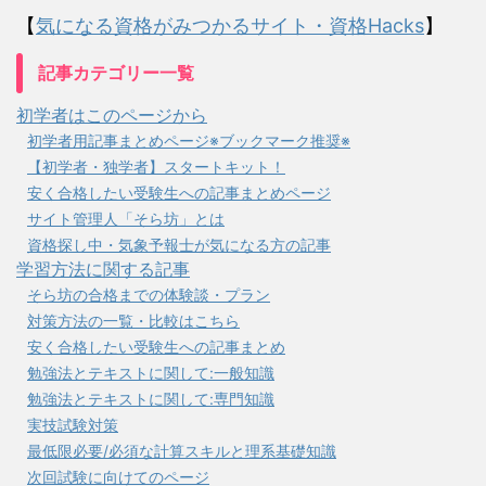
【
気になる資格がみつかるサイト・資格Hacks
】
記事カテゴリー一覧
初学者はこのページから
初学者用記事まとめページ※ブックマーク推奨※
【初学者・独学者】スタートキット！
安く合格したい受験生への記事まとめページ
サイト管理人「そら坊」とは
資格探し中・気象予報士が気になる方の記事
学習方法に関する記事
そら坊の合格までの体験談・プラン
対策方法の一覧・比較はこちら
安く合格したい受験生への記事まとめ
勉強法とテキストに関して:一般知識
勉強法とテキストに関して:専門知識
実技試験対策
最低限必要/必須な計算スキルと理系基礎知識
次回試験に向けてのページ