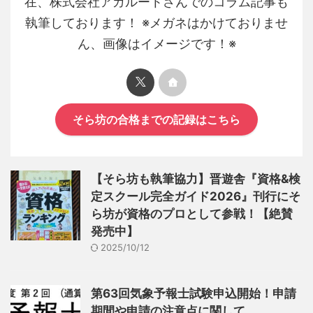
在、株式会社アガルートさんでのコラム記事も
執筆しております！ ※メガネはかけておりませ
ん、画像はイメージです！※
そら坊の合格までの記録はこちら
【そら坊も執筆協力】晋遊舎『資格&検
定スクール完全ガイド2026』刊行にそ
ら坊が資格のプロとして参戦！【絶賛
発売中】
2025/10/12
第63回気象予報士試験申込開始！申請
期間や申請の注意点に関して