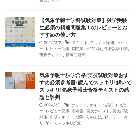
【気象予報士学科試験対策】独学受験
生必須の精選問題集！のレビューとお
すすめの使い方
2024/3/2
テキスト
,
テキスト詳細
,
レビュ
ー
,
レビュー記事
,
問題集
,
学科試験
,
学科試験対策
,
市販テキスト
,
精選問題集
気象予報士独学合格:実技試験対策おす
すめ必須参考書‣読んでスッキリ!解いて
スッキリ!気象予報士合格テキストの感
想と評判
2024/3/1
テキスト
,
テキスト詳細
,
レビュ
ー
,
レビュー記事
,
参考書
,
実技テキスト
,
実技試験
対策
,
市販テキスト
,
独学
,
独学方法
,
解いてスッキ
リ
,
解いてスッキリ詳細