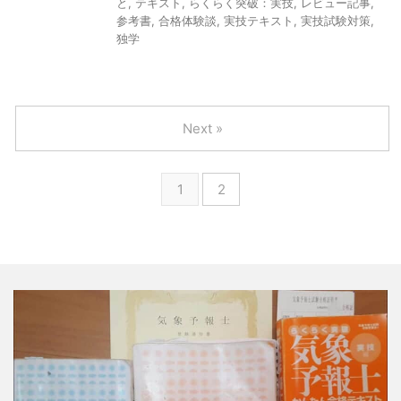
と
,
テキスト
,
らくらく突破：実技
,
レビュー記事
,
参考書
,
合格体験談
,
実技テキスト
,
実技試験対策
,
独学
Next »
1
2