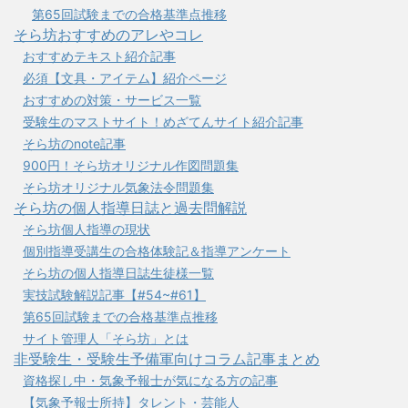
第65回試験までの合格基準点推移
そら坊おすすめのアレやコレ
おすすめテキスト紹介記事
必須【文具・アイテム】紹介ページ
おすすめの対策・サービス一覧
受験生のマストサイト！めざてんサイト紹介記事
そら坊のnote記事
900円！そら坊オリジナル作図問題集
そら坊オリジナル気象法令問題集
そら坊の個人指導日誌と過去問解説
そら坊個人指導の現状
個別指導受講生の合格体験記＆指導アンケート
そら坊の個人指導日誌生徒様一覧
実技試験解説記事【#54~#61】
第65回試験までの合格基準点推移
サイト管理人「そら坊」とは
非受験生・受験生予備軍向けコラム記事まとめ
資格探し中・気象予報士が気になる方の記事
【気象予報士所持】タレント・芸能人