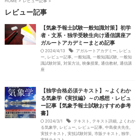
HOME
>
レビュー記事
>
レビュー記事
【気象予報士試験一般知識対策】初学
者・文系・独学受験生向け通信講座ア
ガルートアカデミーまとめ記事
2024/4/13
アガルートアカデミー
,
レビュ
ー
,
レビュー記事
,
一般知識
,
一般知識試験
,
一般知
識試験対策
,
対策方法
,
映像授業
,
通信教材
,
通信講
座
【独学合格必須テキスト】～よくわか
る気象学《実技編》～の感想・レビュ
ー記事【気象予報士試験おすすめ参考
書】
2024/3/1
テキスト
,
テキスト詳細
,
よくわか
る気象学
,
レビュー
,
レビュー記事
,
中島俊夫先生
,
実技テキスト
,
実技試験対策
,
市販テキスト
,
独学、
実技テキスト