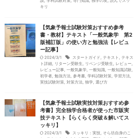
談
,
学科試験対策
,
専門知識
,
独学の友
,
読んでスッ
キリ
【気象予報士試験対策おすすめ参考
書・教材】テキスト「一般気象学 第2
版補訂版」の使い方と勉強法【レビュ
ー記事】
2024/3/1
スタートガイド
,
テキスト
,
テキス
ト詳細
,
リターン受験生
,
リベンジ受験生
,
レビュー
,
レビュー記事
,
一般気象学
,
一般知識
,
一般知識試験
,
初学者
,
勉強方法
,
参考書
,
学科試験対策
,
学習方法
,
実技試験対策
,
対策方法
,
独学
,
選び方
【気象予報士試験実技対策おすすめ参
考書】完全独学合格者が使った市販実
技テキスト【らくらく突破＆解いてス
ッキリ】
2024/3/1
スッキリ：実技
,
そら坊自身のこ