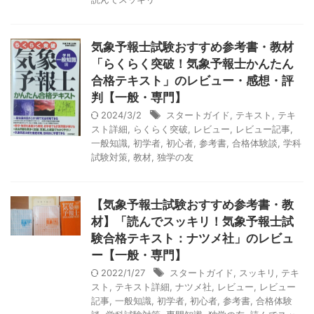
気象予報士試験おすすめ参考書・教材
「らくらく突破！気象予報士かんたん
合格テキスト」のレビュー・感想・評
判【一般・専門】
2024/3/2
スタートガイド
,
テキスト
,
テキ
スト詳細
,
らくらく突破
,
レビュー
,
レビュー記事
,
一般知識
,
初学者
,
初心者
,
参考書
,
合格体験談
,
学科
試験対策
,
教材
,
独学の友
【気象予報士試験おすすめ参考書・教
材】「読んでスッキリ！気象予報士試
験合格テキスト：ナツメ社」のレビュ
ー【一般・専門】
2022/1/27
スタートガイド
,
スッキリ
,
テキ
スト
,
テキスト詳細
,
ナツメ社
,
レビュー
,
レビュー
記事
,
一般知識
,
初学者
,
初心者
,
参考書
,
合格体験