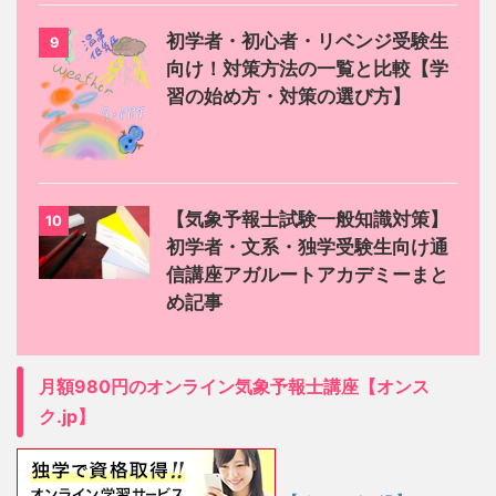
初学者・初心者・リベンジ受験生
9
向け！対策方法の一覧と比較【学
習の始め方・対策の選び方】
【気象予報士試験一般知識対策】
10
初学者・文系・独学受験生向け通
信講座アガルートアカデミーまと
め記事
月額980円のオンライン気象予報士講座【オンス
ク.jp】