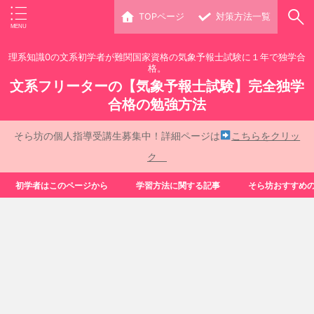
TOPページ
対策方法一覧
理系知識0の文系初学者が難関国家資格の気象予報士試験に１年で独学合
格。
文系フリーターの【気象予報士試験】完全独学
合格の勉強方法
そら坊の個人指導受講生募集中！詳細ページは
こちらをクリッ
ク
初学者はこのページから
学習方法に関する記事
そら坊おすすめ