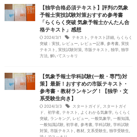
【独学合格必須テキスト】評判の気象
予報士実技試験対策おすすめ参考書
「らくらく突破 気象予報士かんたん合
格テキスト」感想
2024/3/1
テキスト
,
テキスト詳細
,
らくらく
突破：実技
,
レビュー
,
レビュー記事
,
参考書
,
実技
テキスト
,
実技試験対策
,
市販テキスト
,
独学
,
独学
方法
,
解いてスッキリ
【気象予報士学科試験(一般・専門)対
策】最新！おすすめの市販テキスト・
参考書・教材ランキング！【独学・文
系受験生向き】
2024/3/3
スタートガイド
,
スタートガイ
ド、初学者
,
テキスト
,
よくわかる気象学
,
らくらく
突破
,
ランキング
,
レビュー
,
一般気象学
,
一般知識
,
一般知識試験
,
初学者
,
参考書
,
学科試験
,
学科試験
対策
,
市販テキスト
,
教材
,
文系受験生
,
独学受験生
,
読んでスッキリ