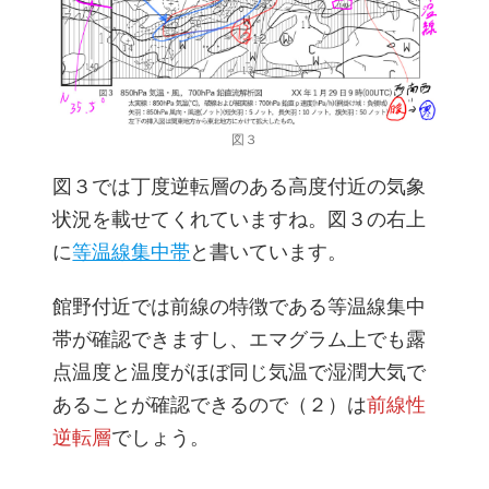
図３
図３では丁度逆転層のある高度付近の気象
状況を載せてくれていますね。図３の右上
に
等温線集中帯
と書いています。
館野付近では前線の特徴である等温線集中
帯が確認できますし、エマグラム上でも露
点温度と温度がほぼ同じ気温で湿潤大気で
あることが確認できるので（２）は
前線性
逆転層
でしょう。