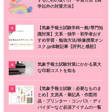
学以外の対策方法】
【気象予報士試験学科一般/専門知
5
識対策】文系・独学・初学者おす
すめ学習・勉強方法/映像授業オン
スク.jp体験記事【評判と感想】
気象予報士試験対策にかかる莫大
6
な印刷コストを知る
【気象予報士試験：必要なものま
7
とめ】文房具・筆記具・作図用
品・プリンター・コンパス・ディ
バイダーなど必須アイテムの一覧