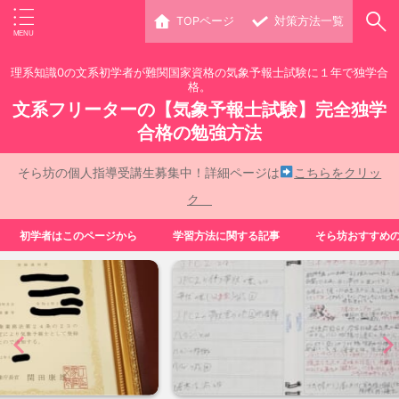
TOPページ
対策方法一覧
理系知識0の文系初学者が難関国家資格の気象予報士試験に１年で独学合
格。
文系フリーターの【気象予報士試験】完全独学
合格の勉強方法
そら坊の個人指導受講生募集中！詳細ページは
こちらをクリッ
ク
初学者はこのページから
学習方法に関する記事
そら坊おすすめ