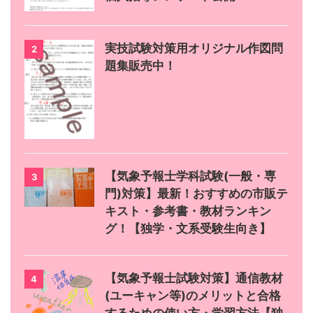
実技試験対策用オリジナル作図問
2
題集販売中！
【気象予報士学科試験(一般・専
3
門)対策】最新！おすすめの市販テ
キスト・参考書・教材ランキン
グ！【独学・文系受験生向き】
【気象予報士試験対策】通信教材
4
(ユーキャン等)のメリットと合格
するための使い方・学習方法【独