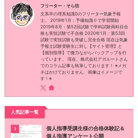
フリーター・そら坊
文系卒の理系知識0のフリーター気象予報
士。 2019年1月：予備知識０で学習開始
2019年8月：第52回試験で学科試験両科目合
格も実技試験で不合格 2020年1月：第53回
試験で実技試験も突破し完全合格 現在は気象
予報士試験受験生に対し【サイト管理】と
【個別指導】で微力ながらバックアップを行
っています。 現在、株式会社アガルートさん
でのコラム記事も執筆しております！ ※メガ
ネはかけておりません、画像はイメージで
す！※
人気記事一覧
個人指導受講生様の合格体験記＆
1
個人指導アンケート公開