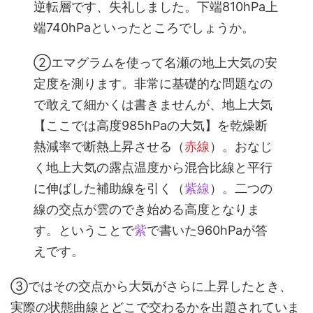
逆転層です、失礼しました。下端810hPa上
端740hPaといったところでしょうか。
②エマグラムを使って名瀬の地上大気の安
定度を測ります。非常に基礎的な問題なの
で敢えて細かくは書きませんが、地上大気
【ここでは高度985hPaの大気】を乾燥断
熱減率で断熱上昇させる（
赤線
）。おなじ
く地上大気の露点温度から混合比線と平行
に伸ばした補助線を引く（
紫線
）。二つの
線の交点が雲のでき始める高度となりま
す。ということで
紫
で書いた960hPaが答
えです。
③ではその交点から大気がさらに上昇したとき、
実際の状態曲線とどこで交わるかを出題されていま