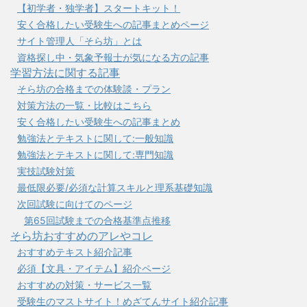
【初学者・独学者】スタートキット！
安く合格したい受験生への記事まとめページ
サイト管理人「そら坊」とは
資格探し中・気象予報士が気になる方の記事
学習方法に関する記事
そら坊の合格までの体験談・プラン
対策方法の一覧・比較はこちら
安く合格したい受験生への記事まとめ
勉強法とテキストに関して:一般知識
勉強法とテキストに関して:専門知識
実技試験対策
最低限必要/必須な計算スキルと理系基礎知識
次回試験に向けてのページ
第65回試験までの合格基準点推移
そら坊おすすめのアレやコレ
おすすめテキスト紹介記事
必須【文具・アイテム】紹介ページ
おすすめの対策・サービス一覧
受験生のマストサイト！めざてんサイト紹介記事