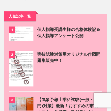
人気記事一覧
個人指導受講生様の合格体験記＆
1
個人指導アンケート公開
実技試験対策用オリジナル作図問
2
題集販売中！
【気象予報士学科試験(一般・専
3
門)対策】最新！おすすめの市販テ