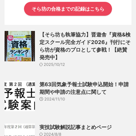
そら坊の合格までの記録はこちら
【そら坊も執筆協力】晋遊舎『資格&検
定スクール完全ガイド2026』刊行にそ
ら坊が資格のプロとして参戦！【絶賛
発売中】
2025/10/12
第63回気象予報士試験申込開始！申請
期間や申請の注意点に関して
2024/11/10
実技試験解説記事まとめページ
2024/8/8