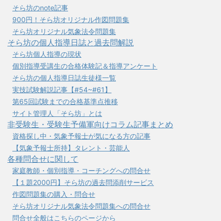
そら坊のnote記事
900円！そら坊オリジナル作図問題集
そら坊オリジナル気象法令問題集
そら坊の個人指導日誌と過去問解説
そら坊個人指導の現状
個別指導受講生の合格体験記＆指導アンケート
そら坊の個人指導日誌生徒様一覧
実技試験解説記事【#54~#61】
第65回試験までの合格基準点推移
サイト管理人「そら坊」とは
非受験生・受験生予備軍向けコラム記事まとめ
資格探し中・気象予報士が気になる方の記事
【気象予報士所持】タレント・芸能人
各種問合せに関して
家庭教師・個別指導・コーチングへの問合せ
【１題2000円】そら坊の過去問添削サービス
作図問題集の購入・問合せ
そら坊オリジナル気象法令問題集への問合せ
問合せ全般はこちらのページから