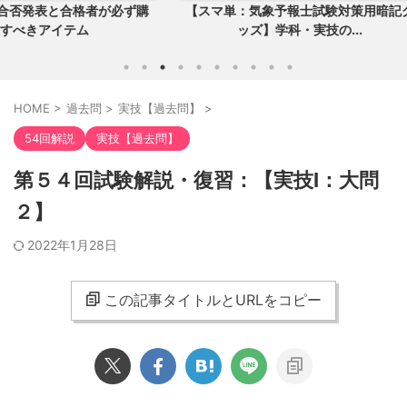
者が必ず購
【スマ単：気象予報士試験対策用暗記グ
【気象予
ッズ】学科・実技の...
HOME
>
過去問
>
実技【過去問】
>
54回解説
実技【過去問】
第５４回試験解説・復習：【実技Ⅰ：大問
２】
2022年1月28日
この記事タイトルとURLをコピー