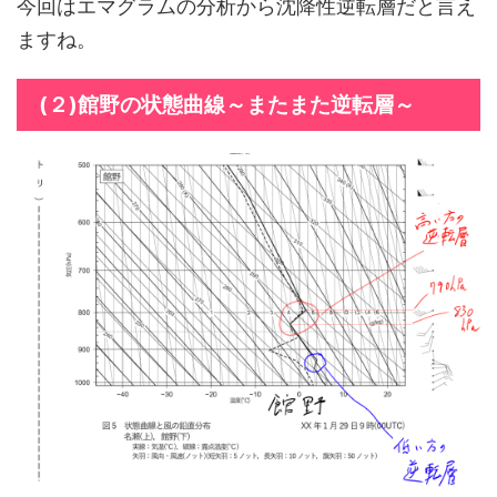
今回はエマグラムの分析から沈降性逆転層だと言え
ますね。
(２)館野の状態曲線～またまた逆転層～