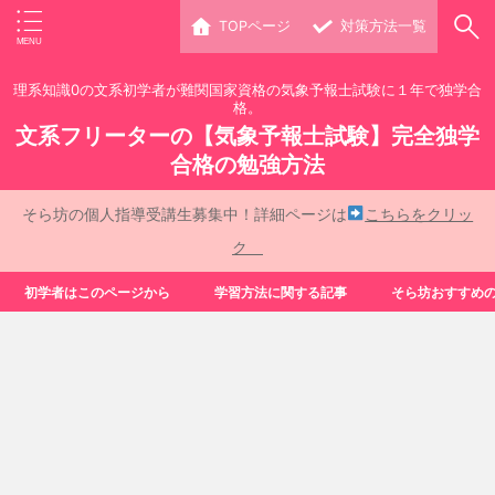
TOPページ
対策方法一覧
理系知識0の文系初学者が難関国家資格の気象予報士試験に１年で独学合
格。
文系フリーターの【気象予報士試験】完全独学
合格の勉強方法
そら坊の個人指導受講生募集中！詳細ページは
こちらをクリッ
ク
初学者はこのページから
学習方法に関する記事
そら坊おすすめ