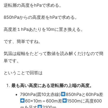
逆転層の高度をhPaで求める。
850hPaからの高度差をhPaで求める。
高度差１hPaあたりを10mに置き換える。
です、簡単ですね。
気温は縦軸をたどって数値を読み解くだけなので簡
単です。
ということで回答は
最も高い高度にある逆転層の上端の高度。
790hPa(図10太赤線)
850hPaと60hPa差
60×10m＝600m差
1500mに高度600
ｍを足す
2100ｍ