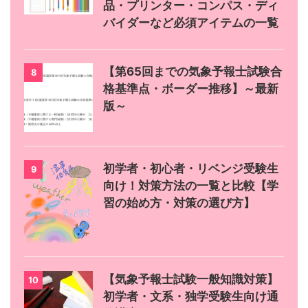
品・プリンター・コンパス・ディ
バイダーなど必須アイテムの一覧
【第65回までの気象予報士試験合
8
格基準点・ボーダー推移】～最新
版～
初学者・初心者・リベンジ受験生
9
向け！対策方法の一覧と比較【学
習の始め方・対策の選び方】
【気象予報士試験一般知識対策】
10
初学者・文系・独学受験生向け通