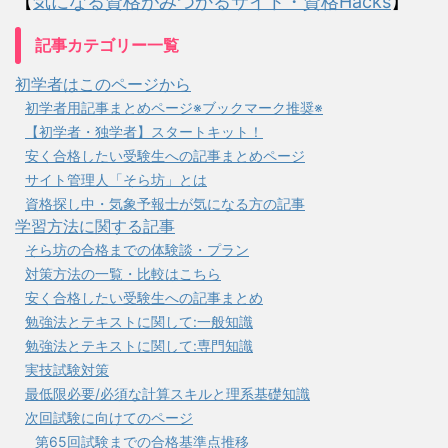
【
気になる資格がみつかるサイト・資格Hacks
】
記事カテゴリー一覧
初学者はこのページから
初学者用記事まとめページ※ブックマーク推奨※
【初学者・独学者】スタートキット！
安く合格したい受験生への記事まとめページ
サイト管理人「そら坊」とは
資格探し中・気象予報士が気になる方の記事
学習方法に関する記事
そら坊の合格までの体験談・プラン
対策方法の一覧・比較はこちら
安く合格したい受験生への記事まとめ
勉強法とテキストに関して:一般知識
勉強法とテキストに関して:専門知識
実技試験対策
最低限必要/必須な計算スキルと理系基礎知識
次回試験に向けてのページ
第65回試験までの合格基準点推移