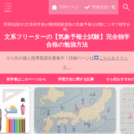
TOPページ
対策方法一覧
理系知識0の文系初学者が難関国家資格の気象予報士試験に１年で独学合
格。
文系フリーターの【気象予報士試験】完全独学
合格の勉強方法
そら坊の個人指導受講生募集中！詳細ページは
こちらをクリッ
ク
初学者はこのページから
学習方法に関する記事
そら坊おすすめ