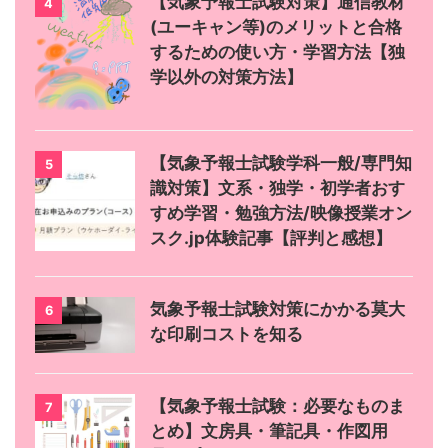
【気象予報士試験対策】通信教材
4
(ユーキャン等)のメリットと合格
するための使い方・学習方法【独
学以外の対策方法】
【気象予報士試験学科一般/専門知
5
識対策】文系・独学・初学者おす
すめ学習・勉強方法/映像授業オン
スク.jp体験記事【評判と感想】
気象予報士試験対策にかかる莫大
6
な印刷コストを知る
【気象予報士試験：必要なものま
7
とめ】文房具・筆記具・作図用