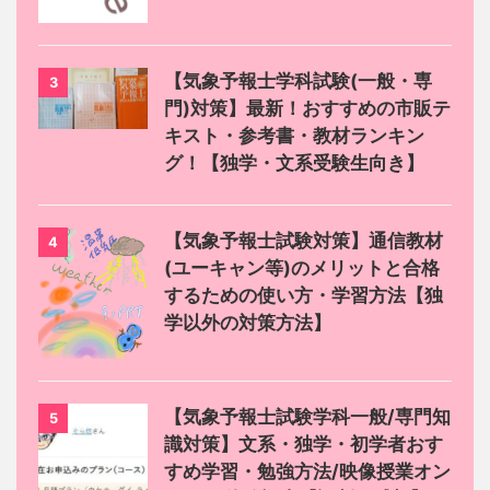
【気象予報士学科試験(一般・専
3
門)対策】最新！おすすめの市販テ
キスト・参考書・教材ランキン
グ！【独学・文系受験生向き】
【気象予報士試験対策】通信教材
4
(ユーキャン等)のメリットと合格
するための使い方・学習方法【独
学以外の対策方法】
【気象予報士試験学科一般/専門知
5
識対策】文系・独学・初学者おす
すめ学習・勉強方法/映像授業オン