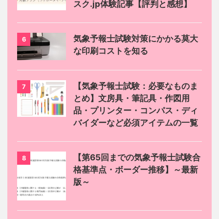
スク.jp体験記事【評判と感想】
気象予報士試験対策にかかる莫大
6
な印刷コストを知る
【気象予報士試験：必要なものま
7
とめ】文房具・筆記具・作図用
品・プリンター・コンパス・ディ
バイダーなど必須アイテムの一覧
【第65回までの気象予報士試験合
8
格基準点・ボーダー推移】～最新
版～