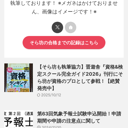
執筆しております！ ※メガネはかけておりませ
ん、画像はイメージです！※
そら坊の合格までの記録はこちら
【そら坊も執筆協力】晋遊舎『資格&検
定スクール完全ガイド2026』刊行にそ
ら坊が資格のプロとして参戦！【絶賛
発売中】
2025/10/12
第63回気象予報士試験申込開始！申請
期間や申請の注意点に関して
2024/11/10