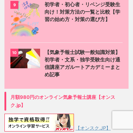
初学者・初心者・リベンジ受験生
9
向け！対策方法の一覧と比較【学
習の始め方・対策の選び方】
【気象予報士試験一般知識対策】
10
初学者・文系・独学受験生向け通
信講座アガルートアカデミーまと
め記事
月額980円のオンライン気象予報士講座【オンス
ク.jp】
【オンスク.JP】