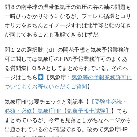
問８の南半球の温帯低気圧の気圧の谷の軸の問題も
一瞬ひっかかりそうになるが、フェレル循環とコリ
オリ力をきちんとイメージすれば北半球と軸の傾き
が同じであることも理解できるはずだ。
問１２の選択肢（d）の開花予想と気象予報業務許
可に関しては気象庁のHPの予報業務許可のよくあ
る質問集にQ＆Aとしてまとめられている。そのペ
ージはこちら
【気象庁：
気象等の予報業務許可に
ついてよくお寄せいただくご質問
】
気象庁HPは要チェックと別記事【
【受験生必読・
必須・必修】気象庁HP【気象予報士試験】
】でも
まとめているが、今年も見落としがちなページから
出題されているのが確認できる。改めて気象庁HP