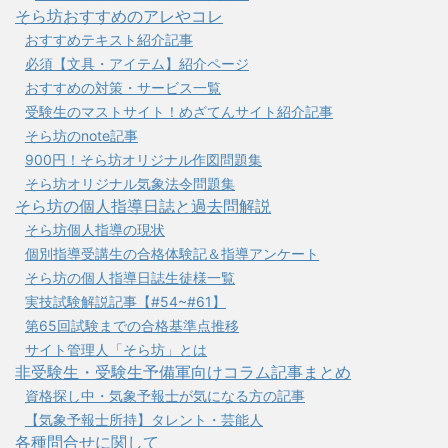
そら坊おすすめのアレやコレ
おすすめテキスト紹介記事
必須【文具・アイテム】紹介ページ
おすすめの対策・サービス一覧
受験生のマストサイト！めざてんサイト紹介記事
そら坊のnote記事
900円！そら坊オリジナル作図問題集
そら坊オリジナル気象法令問題集
そら坊の個人指導日誌と過去問解説
そら坊個人指導の現状
個別指導受講生の合格体験記＆指導アンケート
そら坊の個人指導日誌生徒様一覧
実技試験解説記事【#54~#61】
第65回試験までの合格基準点推移
サイト管理人「そら坊」とは
非受験生・受験生予備軍向けコラム記事まとめ
資格探し中・気象予報士が気になる方の記事
【気象予報士所持】タレント・芸能人
各種問合せに関して