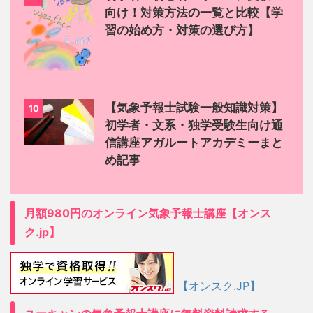
向け！対策方法の一覧と比較【学
習の始め方・対策の選び方】
【気象予報士試験一般知識対策】
10
初学者・文系・独学受験生向け通
信講座アガルートアカデミーまと
め記事
月額980円のオンライン気象予報士講座【オンス
ク.jp】
【オンスク.JP】