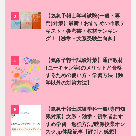
【気象予報士学科試験(一般・専
3
門)対策】最新！おすすめの市販テ
キスト・参考書・教材ランキン
グ！【独学・文系受験生向き】
【気象予報士試験対策】通信教材
4
(ユーキャン等)のメリットと合格
するための使い方・学習方法【独
学以外の対策方法】
【気象予報士試験学科一般/専門知
5
識対策】文系・独学・初学者おす
すめ学習・勉強方法/映像授業オン
スク.jp体験記事【評判と感想】