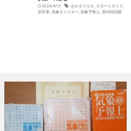
2024/4/13
おかえりモネ
,
スタートガイド
,
初学者
,
気象キャスター
,
気象予報士
,
第56回試験