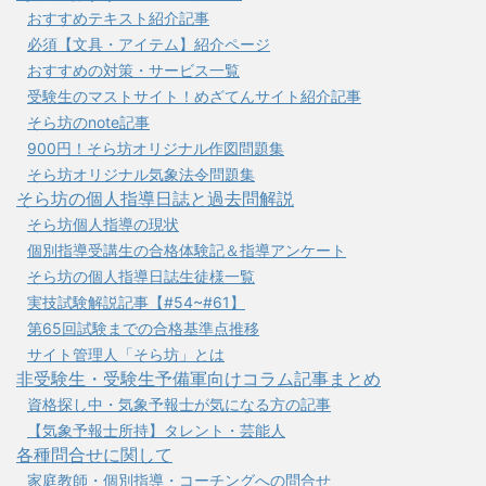
おすすめテキスト紹介記事
必須【文具・アイテム】紹介ページ
おすすめの対策・サービス一覧
受験生のマストサイト！めざてんサイト紹介記事
そら坊のnote記事
900円！そら坊オリジナル作図問題集
そら坊オリジナル気象法令問題集
そら坊の個人指導日誌と過去問解説
そら坊個人指導の現状
個別指導受講生の合格体験記＆指導アンケート
そら坊の個人指導日誌生徒様一覧
実技試験解説記事【#54~#61】
第65回試験までの合格基準点推移
サイト管理人「そら坊」とは
非受験生・受験生予備軍向けコラム記事まとめ
資格探し中・気象予報士が気になる方の記事
【気象予報士所持】タレント・芸能人
各種問合せに関して
家庭教師・個別指導・コーチングへの問合せ