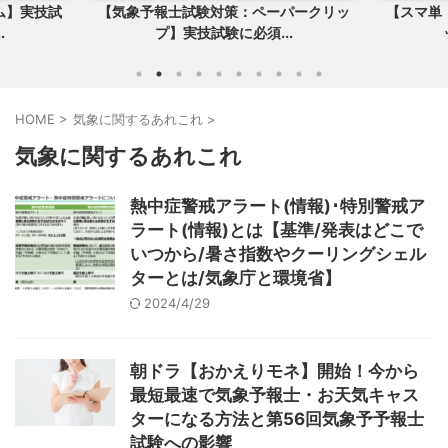
験対策：ペーパークリッ
【スマ単：気象予報士試験対策用暗記グ
試験に必須...
ッズ】学科・実技の...
HOME
>
気象に関するあれこれ
>
気象に関するあれこれ
熱中症警戒アラート(情報)･特別警戒ア
ラート(情報)とは【基準/発表はどこで
いつから/暑さ指数やクーリングシェル
ターとは/気象庁と環境省】
2024/4/29
朝ドラ【おかえりモネ】開始！今から
最短最速で気象予報士・お天気キャス
ターになる方法と第56回気象予予報士
試験への影響