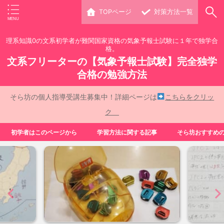
TOPページ
対策方法一覧
理系知識0の文系初学者が難関国家資格の気象予報士試験に１年で独学合
格。
文系フリーターの【気象予報士試験】完全独学
合格の勉強方法
そら坊の個人指導受講生募集中！詳細ページは
こちらをクリッ
ク
初学者はこのページから
学習方法に関する記事
そら坊おすすめ