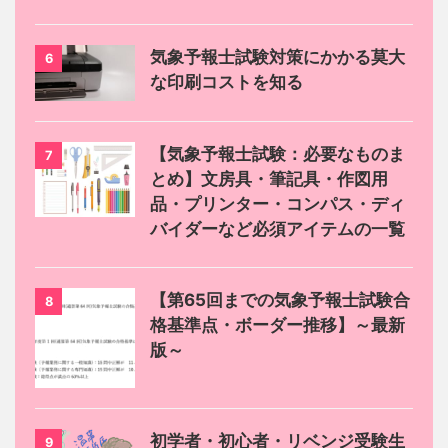
気象予報士試験対策にかかる莫大
6
な印刷コストを知る
【気象予報士試験：必要なものま
7
とめ】文房具・筆記具・作図用
品・プリンター・コンパス・ディ
バイダーなど必須アイテムの一覧
【第65回までの気象予報士試験合
8
格基準点・ボーダー推移】～最新
版～
初学者・初心者・リベンジ受験生
9