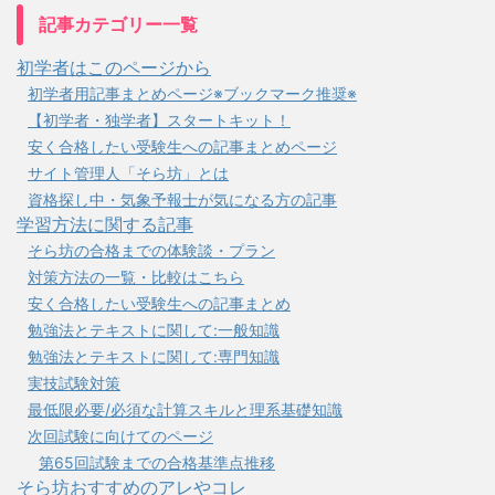
記事カテゴリー一覧
初学者はこのページから
初学者用記事まとめページ※ブックマーク推奨※
【初学者・独学者】スタートキット！
安く合格したい受験生への記事まとめページ
サイト管理人「そら坊」とは
資格探し中・気象予報士が気になる方の記事
学習方法に関する記事
そら坊の合格までの体験談・プラン
対策方法の一覧・比較はこちら
安く合格したい受験生への記事まとめ
勉強法とテキストに関して:一般知識
勉強法とテキストに関して:専門知識
実技試験対策
最低限必要/必須な計算スキルと理系基礎知識
次回試験に向けてのページ
第65回試験までの合格基準点推移
そら坊おすすめのアレやコレ