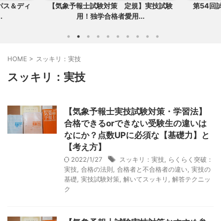
験対策 定規】実技試験
第54回試験合否発表と合格者が必ず購
学合格者愛用...
入すべきアイテム
HOME
>
スッキリ：実技
スッキリ：実技
【気象予報士実技試験対策・学習法】
合格できるorできない受験生の違いは
なにか？点数UPに必須な【基礎力】と
【考え方】
2022/1/27
スッキリ：実技
,
らくらく突破：
実技
,
合格の法則
,
合格者と不合格者の違い
,
実技の
基礎
,
実技試験対策
,
解いてスッキリ
,
解答テクニッ
ク