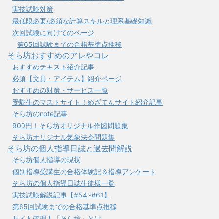
実技試験対策
最低限必要/必須な計算スキルと理系基礎知識
次回試験に向けてのページ
第65回試験までの合格基準点推移
そら坊おすすめのアレやコレ
おすすめテキスト紹介記事
必須【文具・アイテム】紹介ページ
おすすめの対策・サービス一覧
受験生のマストサイト！めざてんサイト紹介記事
そら坊のnote記事
900円！そら坊オリジナル作図問題集
そら坊オリジナル気象法令問題集
そら坊の個人指導日誌と過去問解説
そら坊個人指導の現状
個別指導受講生の合格体験記＆指導アンケート
そら坊の個人指導日誌生徒様一覧
実技試験解説記事【#54~#61】
第65回試験までの合格基準点推移
サイト管理人「そら坊」とは