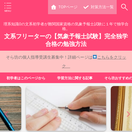
TOPページ
対策方法一覧
理系知識0の文系初学者が難関国家資格の気象予報士試験に１年で独学合
格。
文系フリーターの【気象予報士試験】完全独学
合格の勉強方法
そら坊の個人指導受講生募集中！詳細ページは
こちらをクリッ
ク
初学者はこのページから
学習方法に関する記事
そら坊おすすめ