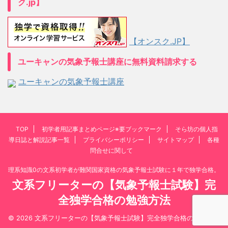
ク.jp】
【オンスク.JP】
ユーキャンの気象予報士講座に無料資料請求する
ユーキャンの気象予報士講座
TOP
初学者用記事まとめページ※要ブックマーク
そら坊の個人指
導日誌と解説記事一覧
プライバシーポリシー
サイトマップ
各種
問合せに関して
理系知識0の文系初学者が難関国家資格の気象予報士試験に１年で独学合格。
文系フリーターの【気象予報士試験】完
全独学合格の勉強方法
© 2026 文系フリーターの【気象予報士試験】完全独学合格の勉強方法