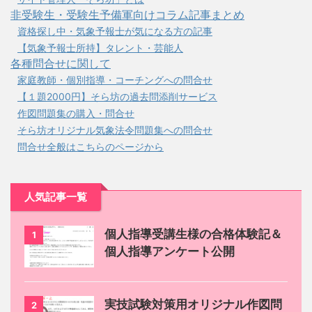
非受験生・受験生予備軍向けコラム記事まとめ
資格探し中・気象予報士が気になる方の記事
【気象予報士所持】タレント・芸能人
各種問合せに関して
家庭教師・個別指導・コーチングへの問合せ
【１題2000円】そら坊の過去問添削サービス
作図問題集の購入・問合せ
そら坊オリジナル気象法令問題集への問合せ
問合せ全般はこちらのページから
人気記事一覧
個人指導受講生様の合格体験記＆
1
個人指導アンケート公開
実技試験対策用オリジナル作図問
2