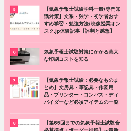
【気象予報士試験学科一般/専門知
5
識対策】文系・独学・初学者おす
すめ学習・勉強方法/映像授業オン
スク.jp体験記事【評判と感想】
気象予報士試験対策にかかる莫大
6
な印刷コストを知る
【気象予報士試験：必要なものま
7
とめ】文房具・筆記具・作図用
品・プリンター・コンパス・ディ
バイダーなど必須アイテムの一覧
【第65回までの気象予報士試験合
8
格基準点・ボーダー推移】～最新