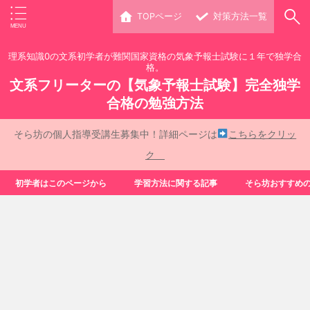
TOPページ
対策方法一覧
理系知識0の文系初学者が難関国家資格の気象予報士試験に１年で独学合
格。
文系フリーターの【気象予報士試験】完全独学
合格の勉強方法
そら坊の個人指導受講生募集中！詳細ページは
こちらをクリッ
ク
初学者はこのページから
学習方法に関する記事
そら坊おすすめ