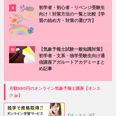
初学者・初心者・リベンジ受験生
9
向け！対策方法の一覧と比較【学
習の始め方・対策の選び方】
【気象予報士試験一般知識対策】
10
初学者・文系・独学受験生向け通
信講座アガルートアカデミーまと
め記事
月額980円のオンライン気象予報士講座【オンス
ク.jp】
【オンスク.JP】