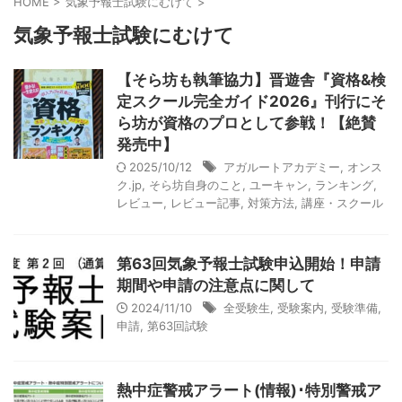
HOME
>
気象予報士試験にむけて
>
気象予報士試験にむけて
【そら坊も執筆協力】晋遊舎『資格&検
定スクール完全ガイド2026』刊行にそ
ら坊が資格のプロとして参戦！【絶賛
発売中】
2025/10/12
アガルートアカデミー
,
オンス
ク.jp
,
そら坊自身のこと
,
ユーキャン
,
ランキング
,
レビュー
,
レビュー記事
,
対策方法
,
講座・スクール
第63回気象予報士試験申込開始！申請
期間や申請の注意点に関して
2024/11/10
全受験生
,
受験案内
,
受験準備
,
申請
,
第63回試験
熱中症警戒アラート(情報)･特別警戒ア