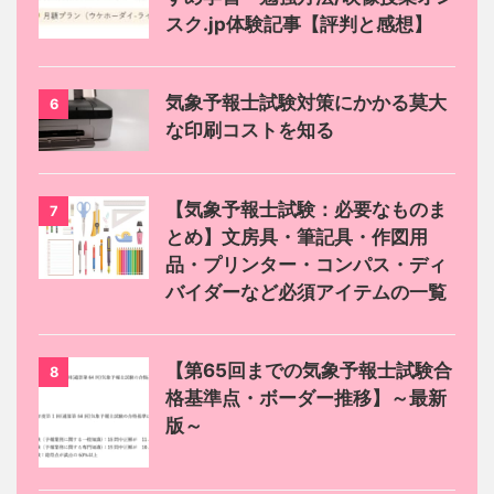
スク.jp体験記事【評判と感想】
気象予報士試験対策にかかる莫大
6
な印刷コストを知る
【気象予報士試験：必要なものま
7
とめ】文房具・筆記具・作図用
品・プリンター・コンパス・ディ
バイダーなど必須アイテムの一覧
【第65回までの気象予報士試験合
8
格基準点・ボーダー推移】～最新
版～