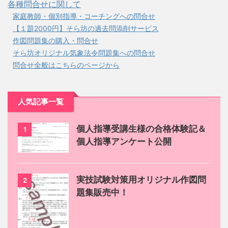
各種問合せに関して
家庭教師・個別指導・コーチングへの問合せ
【１題2000円】そら坊の過去問添削サービス
作図問題集の購入・問合せ
そら坊オリジナル気象法令問題集への問合せ
問合せ全般はこちらのページから
人気記事一覧
個人指導受講生様の合格体験記＆
1
個人指導アンケート公開
実技試験対策用オリジナル作図問
2
題集販売中！