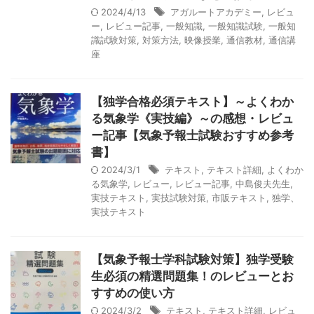
2024/4/13
アガルートアカデミー
,
レビュ
ー
,
レビュー記事
,
一般知識
,
一般知識試験
,
一般知
識試験対策
,
対策方法
,
映像授業
,
通信教材
,
通信講
座
【独学合格必須テキスト】～よくわか
る気象学《実技編》～の感想・レビュ
ー記事【気象予報士試験おすすめ参考
書】
2024/3/1
テキスト
,
テキスト詳細
,
よくわか
る気象学
,
レビュー
,
レビュー記事
,
中島俊夫先生
,
実技テキスト
,
実技試験対策
,
市販テキスト
,
独学、
実技テキスト
【気象予報士学科試験対策】独学受験
生必須の精選問題集！のレビューとお
すすめの使い方
2024/3/2
テキスト
,
テキスト詳細
,
レビュ