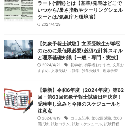
ラート(情報)とは【基準/発表はどこで
いつから/暑さ指数やクーリングシェル
ターとは/気象庁と環境省】
2024/4/29
【気象予報士試験】文系受験生が学習
のために最低限必要/必須な計算スキル
と理系基礎知識【一般・専門・実技】
2024/4/21
初学者
,
初学者おすすめ
,
文系お
すすめ
,
文系受験生
,
独学
,
独学受験生
,
理系学習
【最新】令和6年度（2024年度）第62
回・第63回気象予報士試験日程決定！
受験申し込みと今後のスケジュールと
注意点
2024/4/19
コラム記事
,
第62回試験
,
第63
回試験
,
試験コラム
,
試験スケジュール
,
試験日程