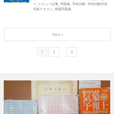
ー
,
レビュー記事
,
問題集
,
学科試験
,
学科試験対策
,
市販テキスト
,
精選問題集
Next »
1
2
…
6