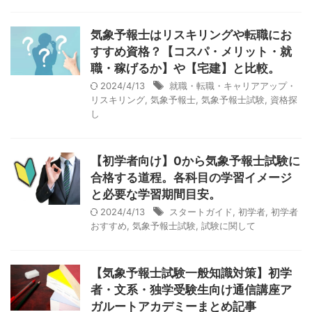
気象予報士はリスキリングや転職にお
すすめ資格？【コスパ・メリット・就
職・稼げるか】や【宅建】と比較。
2024/4/13
就職・転職・キャリアアップ・
リスキリング
,
気象予報士
,
気象予報士試験
,
資格探
し
【初学者向け】0から気象予報士試験に
合格する道程。各科目の学習イメージ
と必要な学習期間目安。
2024/4/13
スタートガイド
,
初学者
,
初学者
おすすめ
,
気象予報士試験
,
試験に関して
【気象予報士試験一般知識対策】初学
者・文系・独学受験生向け通信講座ア
ガルートアカデミーまとめ記事