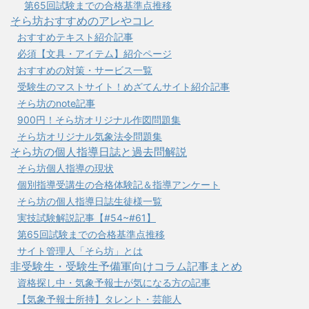
第65回試験までの合格基準点推移
そら坊おすすめのアレやコレ
おすすめテキスト紹介記事
必須【文具・アイテム】紹介ページ
おすすめの対策・サービス一覧
受験生のマストサイト！めざてんサイト紹介記事
そら坊のnote記事
900円！そら坊オリジナル作図問題集
そら坊オリジナル気象法令問題集
そら坊の個人指導日誌と過去問解説
そら坊個人指導の現状
個別指導受講生の合格体験記＆指導アンケート
そら坊の個人指導日誌生徒様一覧
実技試験解説記事【#54~#61】
第65回試験までの合格基準点推移
サイト管理人「そら坊」とは
非受験生・受験生予備軍向けコラム記事まとめ
資格探し中・気象予報士が気になる方の記事
【気象予報士所持】タレント・芸能人