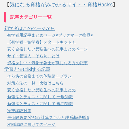
【
気になる資格がみつかるサイト・資格Hacks
】
記事カテゴリー一覧
初学者はこのページから
初学者用記事まとめページ※ブックマーク推奨※
【初学者・独学者】スタートキット！
安く合格したい受験生への記事まとめページ
サイト管理人「そら坊」とは
資格探し中・気象予報士が気になる方の記事
学習方法に関する記事
そら坊の合格までの体験談・プラン
対策方法の一覧・比較はこちら
安く合格したい受験生への記事まとめ
勉強法とテキストに関して:一般知識
勉強法とテキストに関して:専門知識
実技試験対策
最低限必要/必須な計算スキルと理系基礎知識
次回試験に向けてのページ