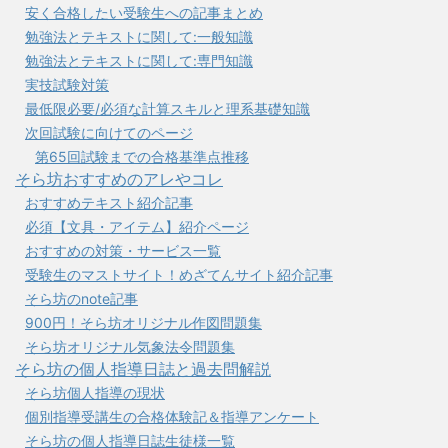
安く合格したい受験生への記事まとめ
勉強法とテキストに関して:一般知識
勉強法とテキストに関して:専門知識
実技試験対策
最低限必要/必須な計算スキルと理系基礎知識
次回試験に向けてのページ
第65回試験までの合格基準点推移
そら坊おすすめのアレやコレ
おすすめテキスト紹介記事
必須【文具・アイテム】紹介ページ
おすすめの対策・サービス一覧
受験生のマストサイト！めざてんサイト紹介記事
そら坊のnote記事
900円！そら坊オリジナル作図問題集
そら坊オリジナル気象法令問題集
そら坊の個人指導日誌と過去問解説
そら坊個人指導の現状
個別指導受講生の合格体験記＆指導アンケート
そら坊の個人指導日誌生徒様一覧