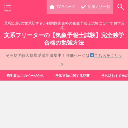
TOPページ
対策方法一覧
理系知識0の文系初学者が難関国家資格の気象予報士試験に１年で独学合
格。
文系フリーターの【気象予報士試験】完全独学
合格の勉強方法
そら坊の個人指導受講生募集中！詳細ページは
こちらをクリッ
ク
初学者はこのページから
学習方法に関する記事
そら坊おすすめ