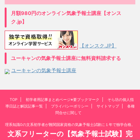
月額980円のオンライン気象予報士講座【オンス
ク.jp】
【オンスク.JP】
ユーキャンの気象予報士講座に無料資料請求する
ユーキャンの気象予報士講座
TOP
初学者用記事まとめページ※要ブックマーク
そら坊の個人指
導日誌と解説記事一覧
プライバシーポリシー
サイトマップ
各種
問合せに関して
理系知識0の文系初学者が難関国家資格の気象予報士試験に１年で独学合格。
文系フリーターの【気象予報士試験】完