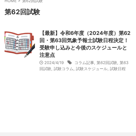
HOME
>
第62回試験
第62回試験
【最新】令和6年度（2024年度）第62
回・第63回気象予報士試験日程決定！
受験申し込みと今後のスケジュールと
注意点
2024/4/19
コラム記事
,
第62回試験
,
第63
回試験
,
試験コラム
,
試験スケジュール
,
試験日程