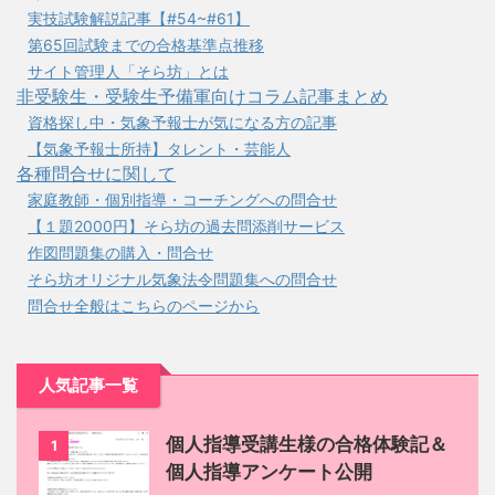
実技試験解説記事【#54~#61】
第65回試験までの合格基準点推移
サイト管理人「そら坊」とは
非受験生・受験生予備軍向けコラム記事まとめ
資格探し中・気象予報士が気になる方の記事
【気象予報士所持】タレント・芸能人
各種問合せに関して
家庭教師・個別指導・コーチングへの問合せ
【１題2000円】そら坊の過去問添削サービス
作図問題集の購入・問合せ
そら坊オリジナル気象法令問題集への問合せ
問合せ全般はこちらのページから
人気記事一覧
個人指導受講生様の合格体験記＆
1
個人指導アンケート公開