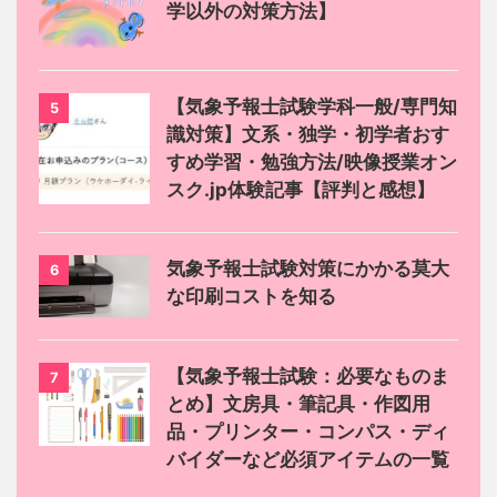
学以外の対策方法】
【気象予報士試験学科一般/専門知
5
識対策】文系・独学・初学者おす
すめ学習・勉強方法/映像授業オン
スク.jp体験記事【評判と感想】
気象予報士試験対策にかかる莫大
6
な印刷コストを知る
【気象予報士試験：必要なものま
7
とめ】文房具・筆記具・作図用
品・プリンター・コンパス・ディ
バイダーなど必須アイテムの一覧