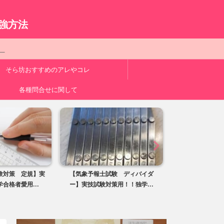
。
強方法
ク
そら坊おすすめのアレやコレ
各種問合せに関して
験対策 定規】実
【気象予報士試験 ディバイダ
【気象予報士試
合格者愛用...
ー】実技試験対策用！！独学...
ペンシル】実技