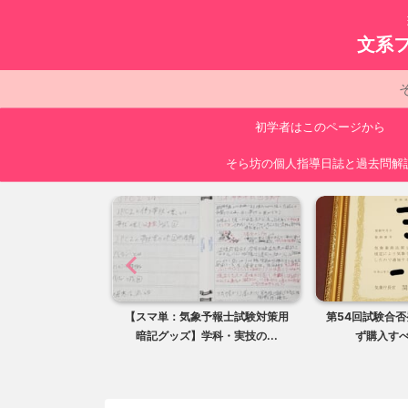
文系
初学者はこのページから
そら坊の個人指導日誌と過去問解
対策にかかる莫大
【スマ単：気象予報士試験対策用
第54回試験合
ストを知る
暗記グッズ】学科・実技の...
ず購入す