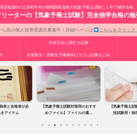
理系知識0の文系初学者が難関国家資格の気象予報士試験に１年で独学合格
フリーターの【気象予報士試験】完全独学合格の勉
そら坊の個人指導受講生募集中！詳細ページは
こちらをクリッ
学習方法に関する記事
説
非受験生・受験生予備軍向けコラム記事まとめ
否発表と合格者が必
【気象予報士試験対策用のおすす
【気象予報士試
べきアイテム
めファイル】ファイルの選...
技試験用！独学