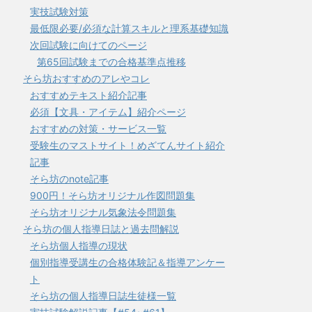
実技試験対策
最低限必要/必須な計算スキルと理系基礎知識
次回試験に向けてのページ
第65回試験までの合格基準点推移
そら坊おすすめのアレやコレ
おすすめテキスト紹介記事
必須【文具・アイテム】紹介ページ
おすすめの対策・サービス一覧
受験生のマストサイト！めざてんサイト紹介
記事
そら坊のnote記事
900円！そら坊オリジナル作図問題集
そら坊オリジナル気象法令問題集
そら坊の個人指導日誌と過去問解説
そら坊個人指導の現状
個別指導受講生の合格体験記＆指導アンケー
ト
そら坊の個人指導日誌生徒様一覧