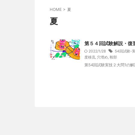
HOME
>
夏
夏
第５４回試験解説・復
2022/1/28
54回試験-
度移流
,
穴埋め
,
鞍部
第54回試験実技２大問1の