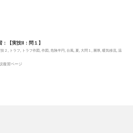
習：【実技Ⅱ：問１】
実技２
,
トラフ
,
トラフ作図
,
作図
,
危険半円
,
台風
,
夏
,
大問１
,
層厚
,
暖気移流
,
温
解説復習ページ