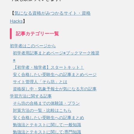
【
気になる資格がみつかるサイト・資格
Hacks
】
記事カテゴリー一覧
初学者はこのページから
初学者用記事まとめページ※ブックマーク推奨
※
【初学者・独学者】スタートキット！
安く合格したい受験生への記事まとめページ
サイト管理人「そら坊」とは
資格探し中・気象予報士が気になる方の記事
学習方法に関する記事
そら坊の合格までの体験談・プラン
対策方法の一覧・比較はこちら
安く合格したい受験生への記事まとめ
勉強法とテキストに関して:一般知識
勉強法とテキストに関して:専門知識