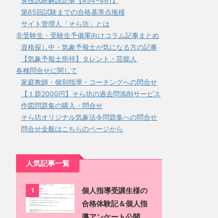
実技試験解説記事【#54~#61】
第65回試験までの合格基準点推移
サイト管理人「そら坊」とは
非受験生・受験生予備軍向けコラム記事まとめ
資格探し中・気象予報士が気になる方の記事
【気象予報士所持】タレント・芸能人
各種問合せに関して
家庭教師・個別指導・コーチングへの問合せ
【１題2000円】そら坊の過去問添削サービス
作図問題集の購入・問合せ
そら坊オリジナル気象法令問題集への問合せ
問合せ全般はこちらのページから
人気記事一覧
個人指導受講生様の
1
合格体験記＆個人指
導アンケート公開