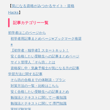
【
気になる資格がみつかるサイト・資格
Hacks
】
記事カテゴリー一覧
初学者はこのページから
初学者用記事まとめページ※ブックマーク推奨
※
【初学者・独学者】スタートキット！
安く合格したい受験生への記事まとめページ
サイト管理人「そら坊」とは
資格探し中・気象予報士が気になる方の記事
学習方法に関する記事
そら坊の合格までの体験談・プラン
対策方法の一覧・比較はこちら
安く合格したい受験生への記事まとめ
勉強法とテキストに関して:一般知識
勉強法とテキストに関して:専門知識
実技試験対策