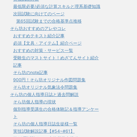
最低限必要/必須な計算スキルと理系基礎知識
次回試験に向けてのページ
第65回試験までの合格基準点推移
そら坊おすすめのアレやコレ
おすすめテキスト紹介記事
必須【文具・アイテム】紹介ページ
おすすめの対策・サービス一覧
受験生のマストサイト！めざてんサイト紹介
記事
そら坊のnote記事
900円！そら坊オリジナル作図問題集
そら坊オリジナル気象法令問題集
そら坊の個人指導日誌と過去問解説
そら坊個人指導の現状
個別指導受講生の合格体験記＆指導アンケー
ト
そら坊の個人指導日誌生徒様一覧
実技試験解説記事【#54~#61】