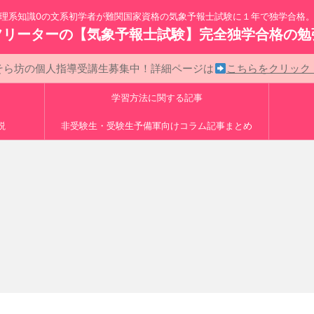
理系知識0の文系初学者が難関国家資格の気象予報士試験に１年で独学合格
フリーターの【気象予報士試験】完全独学合格の勉
そら坊の個人指導受講生募集中！詳細ページは
こちらをクリッ
学習方法に関する記事
説
非受験生・受験生予備軍向けコラム記事まとめ