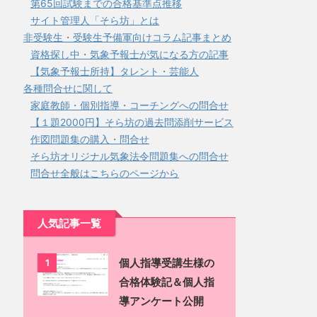
第65回試験までの合格基準点推移
サイト管理人「そら坊」とは
非受験生・受験生予備軍向けコラム記事まとめ
資格探し中・気象予報士が気になる方の記事
【気象予報士所持】タレント・芸能人
各種問合せに関して
家庭教師・個別指導・コーチングへの問合せ
【１題2000円】そら坊の過去問添削サービス
作図問題集の購入・問合せ
そら坊オリジナル気象法令問題集への問合せ
問合せ全般はこちらのページから
人気記事一覧
個人指導受講生様の
1
合格体験記＆個人指
導アンケート公開