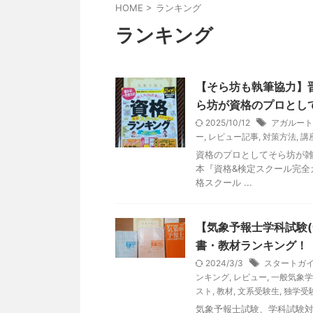
HOME
>
ランキング
ランキング
【そら坊も執筆協力】晋
ら坊が資格のプロとし
2025/10/12
アガルート
ー
,
レビュー記事
,
対策方法
,
講
資格のプロとしてそら坊が雑
本『資格&検定スクール完全
格スクール ...
【気象予報士学科試験
書・教材ランキング！
2024/3/3
スタートガ
ンキング
,
レビュー
,
一般気象学
スト
,
教材
,
文系受験生
,
独学受
気象予報士試験、学科試験