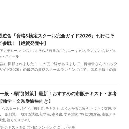
遊舎『資格&検定スクール完全ガイド2026』刊行にそ
て参戦！【絶賛発売中】
アカデミー
,
オンスク.jp
,
そら坊自身のこと
,
ユーキャン
,
ランキング
,
レビュ
座・スクール
誌に掲載されました！ この度ご縁がありまして、晋遊舎さんのムック
ガイド2026』の最強の資格スクールランキングにて、気象予報士の資
(一般・専門)対策】最新！おすすめの市販テキスト・参考
【独学・文系受験生向き】
イド
,
スタートガイド、初学者
,
テキスト
,
よくわかる気象学
,
らくらく突破
,
ラ
,
一般知識
,
一般知識試験
,
初学者
,
参考書
,
学科試験
,
学科試験対策
,
市販テキ
験生
,
読んでスッキリ
対策テキストを部門別にランキングにした記事