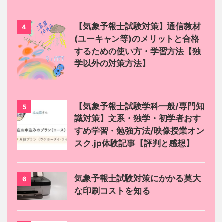
【気象予報士試験対策】通信教材
4
(ユーキャン等)のメリットと合格
するための使い方・学習方法【独
学以外の対策方法】
【気象予報士試験学科一般/専門知
5
識対策】文系・独学・初学者おす
すめ学習・勉強方法/映像授業オン
スク.jp体験記事【評判と感想】
気象予報士試験対策にかかる莫大
6
な印刷コストを知る