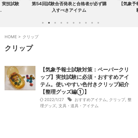
】実技試験
第54回試験合否発表と合格者が必ず購
【気象予
.
入すべきアイテム
HOME
>
クリップ
クリップ
【気象予報士試験対策：ペーパークリ
ップ】実技試験に必須・おすすめアイ
テム。使いやすい色付きクリップ紹介
【整理グッズ編①】
2022/1/27
おすすめアイテム
,
クリップ
,
整
理グッズ
,
文具・道具・アイテム