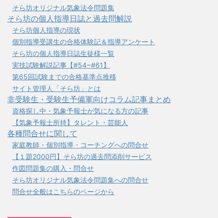
そら坊オリジナル気象法令問題集
そら坊の個人指導日誌と過去問解説
そら坊個人指導の現状
個別指導受講生の合格体験記＆指導アンケート
そら坊の個人指導日誌生徒様一覧
実技試験解説記事【#54~#61】
第65回試験までの合格基準点推移
サイト管理人「そら坊」とは
非受験生・受験生予備軍向けコラム記事まとめ
資格探し中・気象予報士が気になる方の記事
【気象予報士所持】タレント・芸能人
各種問合せに関して
家庭教師・個別指導・コーチングへの問合せ
【１題2000円】そら坊の過去問添削サービス
作図問題集の購入・問合せ
そら坊オリジナル気象法令問題集への問合せ
問合せ全般はこちらのページから