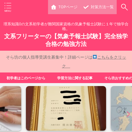
TOPページ
対策方法一覧
理系知識0の文系初学者が難関国家資格の気象予報士試験に１年で独学合
格。
文系フリーターの【気象予報士試験】完全独学
合格の勉強方法
そら坊の個人指導受講生募集中！詳細ページは
こちらをクリッ
ク
初学者はこのページから
学習方法に関する記事
そら坊おすすめ