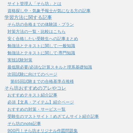
サイト管理人「そら坊」とは
資格探し中・気象予報士が気になる方の記事
学習方法に関する記事
そら坊の合格までの体験談・プラン
対策方法の一覧・比較はこちら
安く合格したい受験生への記事まとめ
勉強法とテキストに関して:一般知識
勉強法とテキストに関して:専門知識
実技試験対策
最低限必要/必須な計算スキルと理系基礎知識
次回試験に向けてのページ
第65回試験までの合格基準点推移
そら坊おすすめのアレやコレ
おすすめテキスト紹介記事
必須【文具・アイテム】紹介ページ
おすすめの対策・サービス一覧
受験生のマストサイト！めざてんサイト紹介記事
そら坊のnote記事
900円！そら坊オリジナル作図問題集