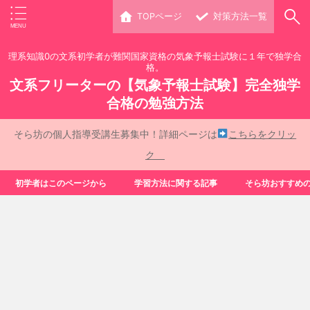
TOPページ
対策方法一覧
理系知識0の文系初学者が難関国家資格の気象予報士試験に１年で独学合
格。
文系フリーターの【気象予報士試験】完全独学
合格の勉強方法
そら坊の個人指導受講生募集中！詳細ページは
こちらをクリッ
ク
初学者はこのページから
学習方法に関する記事
そら坊おすすめ