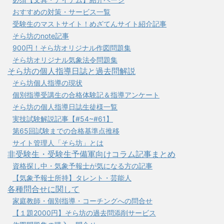
おすすめの対策・サービス一覧
受験生のマストサイト！めざてんサイト紹介記事
そら坊のnote記事
900円！そら坊オリジナル作図問題集
そら坊オリジナル気象法令問題集
そら坊の個人指導日誌と過去問解説
そら坊個人指導の現状
個別指導受講生の合格体験記＆指導アンケート
そら坊の個人指導日誌生徒様一覧
実技試験解説記事【#54~#61】
第65回試験までの合格基準点推移
サイト管理人「そら坊」とは
非受験生・受験生予備軍向けコラム記事まとめ
資格探し中・気象予報士が気になる方の記事
【気象予報士所持】タレント・芸能人
各種問合せに関して
家庭教師・個別指導・コーチングへの問合せ
【１題2000円】そら坊の過去問添削サービス