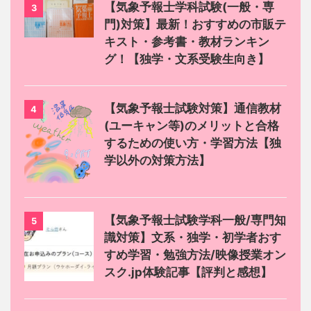
【気象予報士学科試験(一般・専
3
門)対策】最新！おすすめの市販テ
キスト・参考書・教材ランキン
グ！【独学・文系受験生向き】
【気象予報士試験対策】通信教材
4
(ユーキャン等)のメリットと合格
するための使い方・学習方法【独
学以外の対策方法】
【気象予報士試験学科一般/専門知
5
識対策】文系・独学・初学者おす
すめ学習・勉強方法/映像授業オン
スク.jp体験記事【評判と感想】