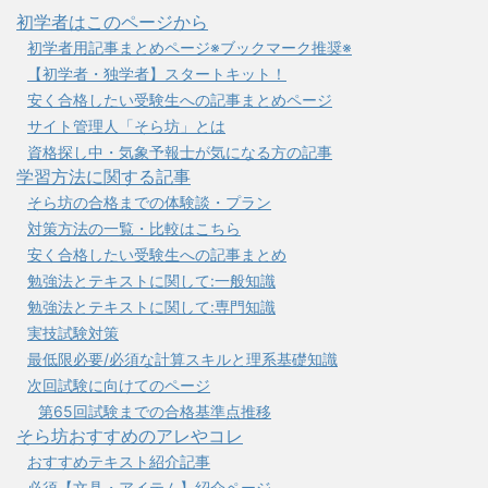
初学者はこのページから
初学者用記事まとめページ※ブックマーク推奨※
【初学者・独学者】スタートキット！
安く合格したい受験生への記事まとめページ
サイト管理人「そら坊」とは
資格探し中・気象予報士が気になる方の記事
学習方法に関する記事
そら坊の合格までの体験談・プラン
対策方法の一覧・比較はこちら
安く合格したい受験生への記事まとめ
勉強法とテキストに関して:一般知識
勉強法とテキストに関して:専門知識
実技試験対策
最低限必要/必須な計算スキルと理系基礎知識
次回試験に向けてのページ
第65回試験までの合格基準点推移
そら坊おすすめのアレやコレ
おすすめテキスト紹介記事
必須【文具・アイテム】紹介ページ