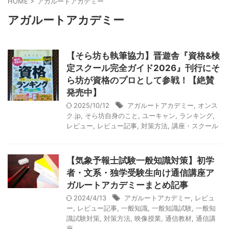
HOME
>
アガルートアカデミー
アガルートアカデミー
【そら坊も執筆協力】晋遊舎『資格&検
定スクール完全ガイド2026』刊行にそ
ら坊が資格のプロとして参戦！【絶賛
発売中】
2025/10/12
アガルートアカデミー
,
オンス
ク.jp
,
そら坊自身のこと
,
ユーキャン
,
ランキング
,
レビュー
,
レビュー記事
,
対策方法
,
講座・スクール
【気象予報士試験一般知識対策】初学
者・文系・独学受験生向け通信講座ア
ガルートアカデミーまとめ記事
2024/4/13
アガルートアカデミー
,
レビュ
ー
,
レビュー記事
,
一般知識
,
一般知識試験
,
一般知
識試験対策
,
対策方法
,
映像授業
,
通信教材
,
通信講
座