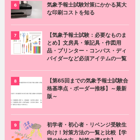
気象予報士試験対策にかかる莫大
6
な印刷コストを知る
【気象予報士試験：必要なものま
7
とめ】文房具・筆記具・作図用
品・プリンター・コンパス・ディ
バイダーなど必須アイテムの一覧
【第65回までの気象予報士試験合
8
格基準点・ボーダー推移】～最新
版～
初学者・初心者・リベンジ受験生
9
向け！対策方法の一覧と比較【学