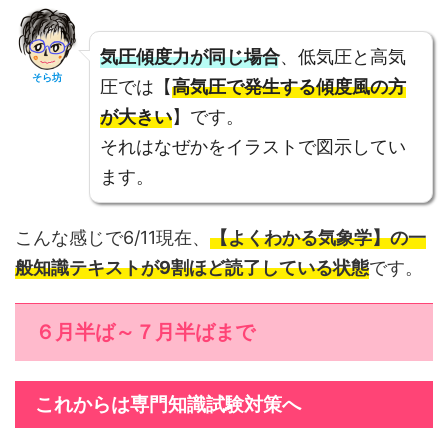
気圧傾度力が同じ場合
、低気圧と高気
そら坊
圧では【
高気圧で発生する傾度風の方
が大きい
】です。
それはなぜかをイラストで図示してい
ます。
こんな感じで6/11現在、
【よくわかる気象学】の一
般知識テキストが9割ほど読了している状態
です。
６月半ば～７月半ばまで
これからは専門知識試験対策へ