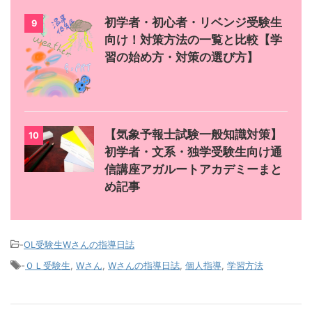
初学者・初心者・リベンジ受験生
9
向け！対策方法の一覧と比較【学
習の始め方・対策の選び方】
【気象予報士試験一般知識対策】
10
初学者・文系・独学受験生向け通
信講座アガルートアカデミーまと
め記事
-
OL受験生Wさんの指導日誌
-
ＯＬ受験生
,
Wさん
,
Wさんの指導日誌
,
個人指導
,
学習方法