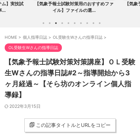
ム】実技試
【気象予報士試験対策用のおすすめファ
【気象予
.
イル】ファイルの選...
HOME
>
個人指導日誌
>
OL受験生Wさんの指導日誌
>
OL受験生Wさんの指導日誌
【気象予報士試験対策対策講座】ＯＬ受験
生Wさんの指導日誌#2～指導開始から3
ヶ月経過～【そら坊のオンライン個人指
導録】
2022年3月15日
この記事タイトルとURLをコピー