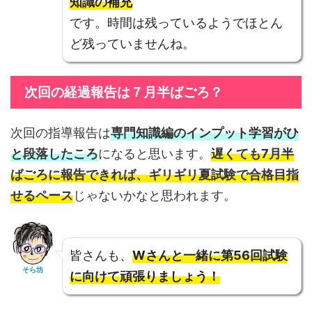
知識の補充
です。時間は残っているようでほとん
ど残っていませんね。
次回の経過報告は７月半ばごろ？
次回の指導報告は
専門知識編のインプット学習がひ
と段落したころ
になると思います。
遅くても7月半
ばごろに報告できれば、ギリギリ夏試験で合格目指
せるペース
じゃないかなと思われます。
皆さんも、
Wさんと一緒に第56回試験
そら坊
に向けて頑張りましょう！