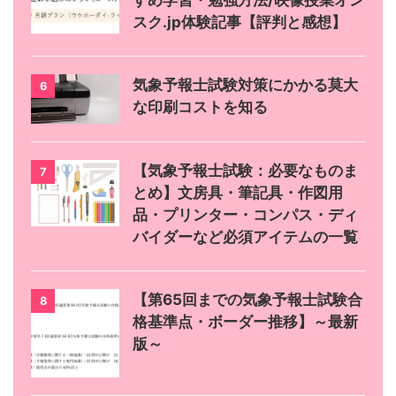
スク.jp体験記事【評判と感想】
気象予報士試験対策にかかる莫大
6
な印刷コストを知る
【気象予報士試験：必要なものま
7
とめ】文房具・筆記具・作図用
品・プリンター・コンパス・ディ
バイダーなど必須アイテムの一覧
【第65回までの気象予報士試験合
8
格基準点・ボーダー推移】～最新
版～