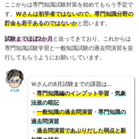
ここからは専門知識試験対策を始めてもらう予定で
す。
Wさんは初学者ではないので、専門知識分野の
貯金も若干あるのではないか
と思います。
試験までほぼ2か月
と迫ってきており、これからは
専門知識試験学習と一般知識試験の過去問演習を並
行してもらうようにお願いしています。
Ｗさんの8月試験までの課題は…
そら坊
・
専門知識編のインプット学習
・
気象
法規の暗記
・
一般知識の過去問演習
・
専門知識の
過去問演習
・
過去問演習であぶりだした弱点と新