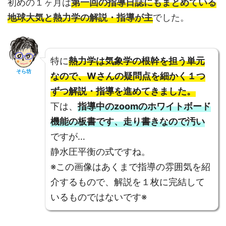
初めの１ヶ月は
第一回の指導日誌にもまとめている
地球大気と熱力学の解説・指導が主
でした。
特に
熱力学は気象学の根幹を担う単元
そら坊
なので、Wさんの疑問点を細かく１つ
ずつ解説・指導を進めてきました。
下は、
指導中のzoomのホワイトボード
機能の板書です、走り書きなので汚い
ですが…
静水圧平衡の式ですね。
※この画像はあくまで指導の雰囲気を紹
介するもので、解説を１枚に完結して
いるものではないです※