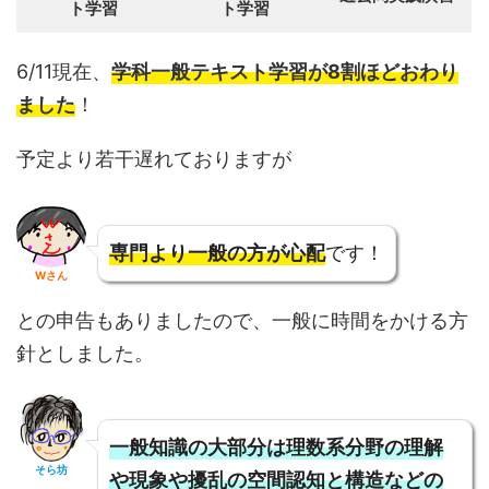
ト学習
ト学習
6/11現在、
学科一般テキスト学習が8割ほどおわり
ました
！
予定より若干遅れておりますが
専門より一般の方が心配
です！
Wさん
との申告もありましたので、一般に時間をかける方
針としました。
一般知識の大部分は理数系分野の理解
そら坊
や現象や擾乱の空間認知と構造などの