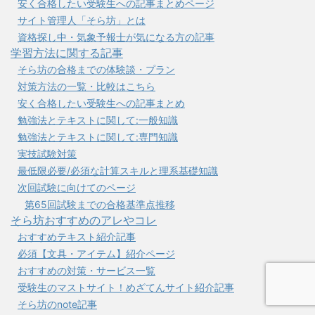
安く合格したい受験生への記事まとめページ
サイト管理人「そら坊」とは
資格探し中・気象予報士が気になる方の記事
学習方法に関する記事
そら坊の合格までの体験談・プラン
対策方法の一覧・比較はこちら
安く合格したい受験生への記事まとめ
勉強法とテキストに関して:一般知識
勉強法とテキストに関して:専門知識
実技試験対策
最低限必要/必須な計算スキルと理系基礎知識
次回試験に向けてのページ
第65回試験までの合格基準点推移
そら坊おすすめのアレやコレ
おすすめテキスト紹介記事
必須【文具・アイテム】紹介ページ
おすすめの対策・サービス一覧
受験生のマストサイト！めざてんサイト紹介記事
そら坊のnote記事