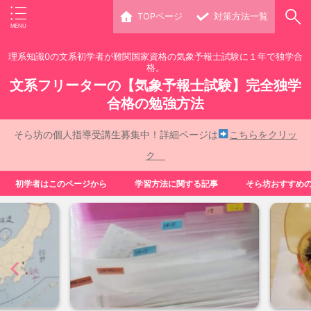
TOPページ
対策方法一覧
理系知識0の文系初学者が難関国家資格の気象予報士試験に１年で独学合
格。
文系フリーターの【気象予報士試験】完全独学
合格の勉強方法
そら坊の個人指導受講生募集中！詳細ページは
こちらをクリッ
ク
初学者はこのページから
学習方法に関する記事
そら坊おすすめ